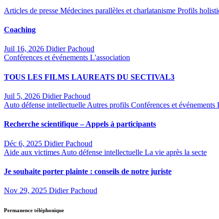
Articles de presse
Médecines parallèles et charlatanisme
Profils holis
Coaching
Juil 16, 2026
Didier Pachoud
Conférences et événements
L'association
TOUS LES FILMS LAUREATS DU SECTIVAL3
Juil 5, 2026
Didier Pachoud
Auto défense intellectuelle
Autres profils
Conférences et événements
Recherche scientifique – Appels à participants
Déc 6, 2025
Didier Pachoud
Aide aux victimes
Auto défense intellectuelle
La vie après la secte
Je souhaite porter plainte : conseils de notre juriste
Nov 29, 2025
Didier Pachoud
Permanence téléphonique