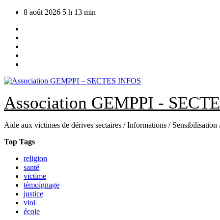
Skip
8 août 2026
5 h 13 min
to
content
Association GEMPPI - SECT
Aide aux victimes de dérives sectaires / Informations / Sensibilisation
Top Tags
religion
santé
victime
témoignage
justice
viol
école