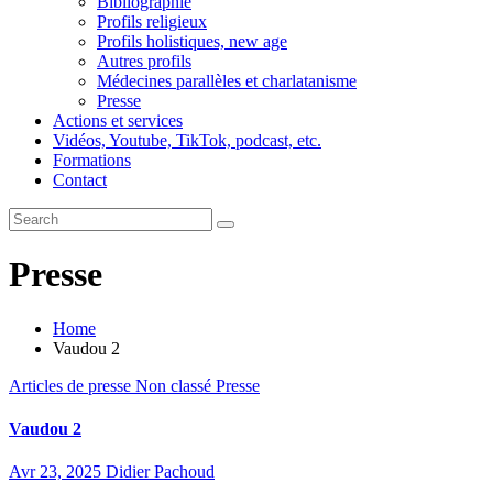
Bibliographie
Profils religieux
Profils holistiques, new age
Autres profils
Médecines parallèles et charlatanisme
Presse
Actions et services
Vidéos, Youtube, TikTok, podcast, etc.
Formations
Contact
Presse
Home
Vaudou 2
Articles de presse
Non classé
Presse
Vaudou 2
Avr 23, 2025
Didier Pachoud