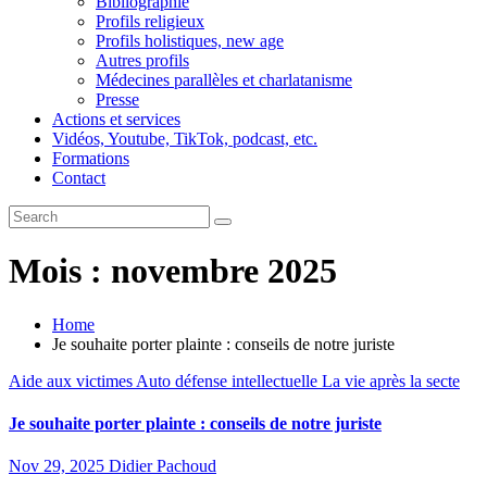
Bibliographie
Profils religieux
Profils holistiques, new age
Autres profils
Médecines parallèles et charlatanisme
Presse
Actions et services
Vidéos, Youtube, TikTok, podcast, etc.
Formations
Contact
Mois :
novembre 2025
Home
Je souhaite porter plainte : conseils de notre juriste
Aide aux victimes
Auto défense intellectuelle
La vie après la secte
Je souhaite porter plainte : conseils de notre juriste
Nov 29, 2025
Didier Pachoud