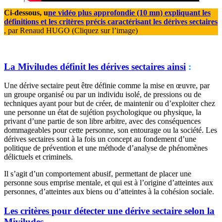
Ci-dessous, u
ne vidéo plus approfondie (10 mn) expliquant les
définitions et les critères précis caractérisant les dérives sectaires
, par Renaud HUGO (Cliquez sur l’image)
La Miviludes définit les dérives sectaires ainsi
:
Une dérive sectaire peut être définie comme la mise en œuvre, par
un groupe organisé ou par un individu isolé, de pressions ou de
techniques ayant pour but de créer, de maintenir ou d’exploiter chez
une personne un état de sujétion psychologique ou physique, la
privant d’une partie de son libre arbitre, avec des conséquences
dommageables pour cette personne, son entourage ou la société. Les
dérives sectaires sont à la fois un concept au fondement d’une
politique de prévention et une méthode d’analyse de phénomènes
délictuels et criminels.
Il s’agit d’un comportement abusif, permettant de placer une
personne sous emprise mentale, et qui est à l’origine d’atteintes aux
personnes, d’atteintes aux biens ou d’atteintes à la cohésion sociale.
Les critères pour détecter une dérive sectaire selon la
Miviludes