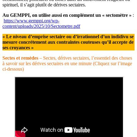
spirituel, il s’agit plutôt de dérives sectaires.
Au GEMPPI, on utilise aussi en complément un « sectomètre »
:
https://www.gemppi.org/wp-
content/uploads/2025/10/Sectometre.pdf
« Le niveau d’emprise sectaire ou d’irrationnel d’un indidivu se
mesure concrétement aux contraintes couteuses qu’il accepte de
ses croyances »
Sectes et remèdes
– Sectes, dérives sectaires, l’essentiel des choses
à savoir sur les dérives sectaires en une minute (Cliquez sur l’image
ci-dessous)