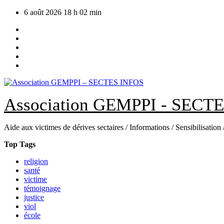
Skip
6 août 2026
18 h 02 min
to
content
Association GEMPPI - SECT
Aide aux victimes de dérives sectaires / Informations / Sensibilisation
Top Tags
religion
santé
victime
témoignage
justice
viol
école