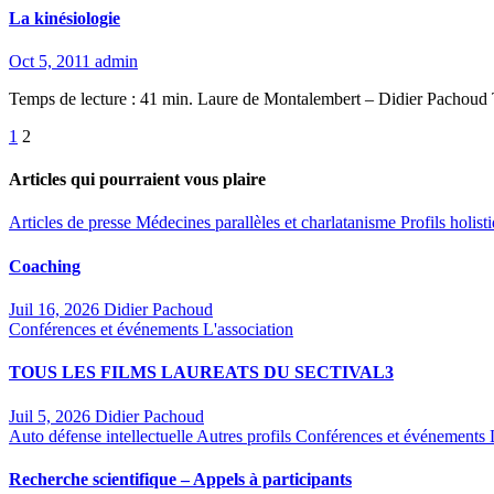
La kinésiologie
Oct 5, 2011
admin
Temps de lecture : 41 min. Laure de Montalembert – Didier Pachoud T
Pagination
1
2
des
Articles qui pourraient vous plaire
publications
Articles de presse
Médecines parallèles et charlatanisme
Profils holis
Coaching
Juil 16, 2026
Didier Pachoud
Conférences et événements
L'association
TOUS LES FILMS LAUREATS DU SECTIVAL3
Juil 5, 2026
Didier Pachoud
Auto défense intellectuelle
Autres profils
Conférences et événements
Recherche scientifique – Appels à participants