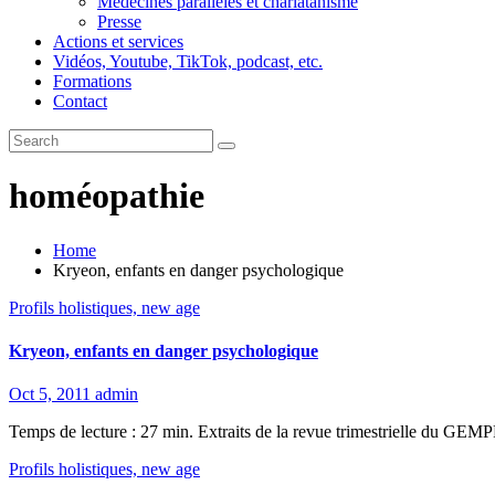
Médecines parallèles et charlatanisme
Presse
Actions et services
Vidéos, Youtube, TikTok, podcast, etc.
Formations
Contact
homéopathie
Home
Kryeon, enfants en danger psychologique
Profils holistiques, new age
Kryeon, enfants en danger psychologique
Oct 5, 2011
admin
Temps de lecture : 27 min. Extraits de la revue trimestrielle du GEMP
Profils holistiques, new age