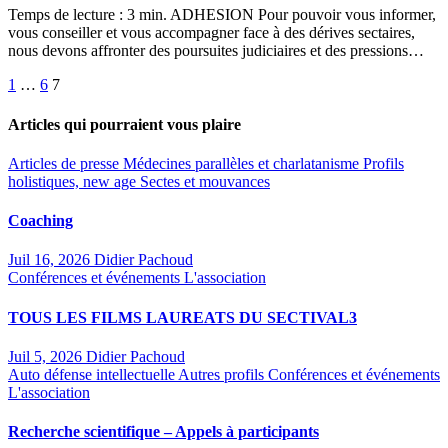
Temps de lecture : 3 min. ADHESION Pour pouvoir vous informer,
vous conseiller et vous accompagner face à des dérives sectaires,
nous devons affronter des poursuites judiciaires et des pressions…
Pagination
1
…
6
7
des
Articles qui pourraient vous plaire
publications
Articles de presse
Médecines parallèles et charlatanisme
Profils
holistiques, new age
Sectes et mouvances
Coaching
Juil 16, 2026
Didier Pachoud
Conférences et événements
L'association
TOUS LES FILMS LAUREATS DU SECTIVAL3
Juil 5, 2026
Didier Pachoud
Auto défense intellectuelle
Autres profils
Conférences et événements
L'association
Recherche scientifique – Appels à participants