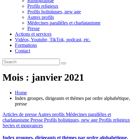
Bibliographie
Profils religieux
Profils holistiques, new age
Autres profils
Médecines parallèles et charlatanisme
Presse
Actions et services
Vidéos, Youtube, TikTok, podcast, etc.
Formations
Contact
Mois :
janvier 2021
Home
Index groupes, dirigeants et thèmes par ordre alphabétique,
presse
Articles de presse
Autres profils
Médecines parallèles et
charlatanisme
Presse
Profils holistiques, new age
Profils religieux
Sectes et mouvances
Index groupes, dirigeants et thèmes par ordre alphabétique,