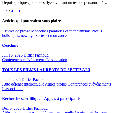
Depuis quelques jours, des flyers vantant un test de personnalité…
Pagination
1
2
3
4
…
6
des
Articles qui pourraient vous plaire
publications
Articles de presse
Médecines parallèles et charlatanisme
Profils
holistiques, new age
Sectes et mouvances
Coaching
Juil 16, 2026
Didier Pachoud
Conférences et événements
L'association
TOUS LES FILMS LAUREATS DU SECTIVAL3
Juil 5, 2026
Didier Pachoud
Auto défense intellectuelle
Autres profils
Conférences et événements
L'association
Recherche scientifique – Appels à participants
Déc 6, 2025
Didier Pachoud
Aide aux victimes
Auto défense intellectuelle
La vie après la secte