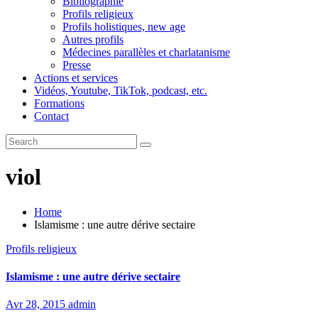
Bibliographie
Profils religieux
Profils holistiques, new age
Autres profils
Médecines parallèles et charlatanisme
Presse
Actions et services
Vidéos, Youtube, TikTok, podcast, etc.
Formations
Contact
viol
Home
Islamisme : une autre dérive sectaire
Profils religieux
Islamisme : une autre dérive sectaire
Avr 28, 2015
admin