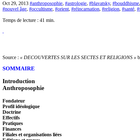
Oct 29, 2013
#anthroposophie
,
#astrologie
,
#blavatsky
,
#bouddhisme
#nouvel âge
,
#occultisme
,
#orient
,
#réincarnation
,
#religion
,
#santé
,
#
Temps de lecture :
41
min.
Source :
« DECOUVERTES SUR LES SECTES ET RELIGIONS »
b
SOMMAIRE
Introduction
Anthroposophie
Fondateur
Profil idéologique
Doctrine
Effectifs
Pratiques
Finances
Filiales et organisations liées