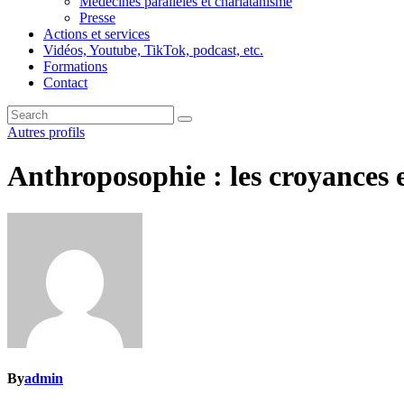
Médecines parallèles et charlatanisme
Presse
Actions et services
Vidéos, Youtube, TikTok, podcast, etc.
Formations
Contact
Autres profils
Anthroposophie : les croyances e
By
admin