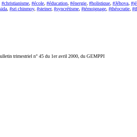
,
#christianisme
,
#école
,
#éducation
,
#énergie
,
#holistique
,
#Jéhova
,
#jé
sida
,
#sri chinmoy
,
#steiner
,
#syncrétisme
,
#témoignage
,
#théocratie
,
#t
ulletin trimestriel n° 45 du 1er avril 2000, du GEMPPI