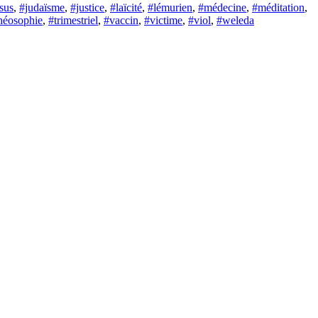
sus
,
#judaïsme
,
#justice
,
#laïcité
,
#lémurien
,
#médecine
,
#méditation
,
héosophie
,
#trimestriel
,
#vaccin
,
#victime
,
#viol
,
#weleda