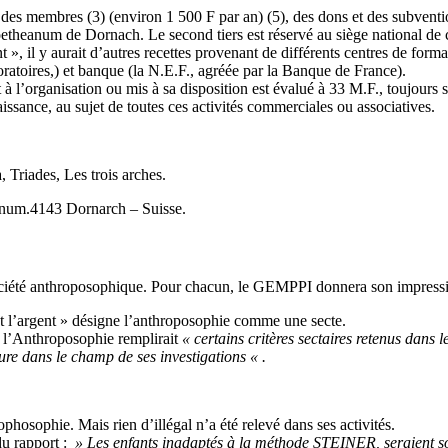
 des membres (3) (environ 1 500 F par an) (5), des dons et des subventi
oetheanum de Dornach. Le second tiers est réservé au siège national de c
», il y aurait d’autres recettes provenant de différents centres de forma
boratoires,) et banque (la N.E.F., agréée par la Banque de France).
l’organisation ou mis à sa disposition est évalué à 33 M.F., toujours s
aissance, au sujet de toutes ces activités commerciales ou associatives.
, Triades, Les trois arches.
eanum.4143 Dornarch – Suisse.
Société anthroposophique. Pour chacun, le GEMPPI donnera son impressio
t l’argent » désigne l’anthroposophie comme une secte.
ue l’Anthroposophie remplirait
« certains critères sectaires retenus dans
lure dans le champ de ses investigations « .
phosophie. Mais rien d’illégal n’a été relevé dans ses activités.
u rapport :
» Les enfants inadaptés à la méthode STEINER, seraient sou