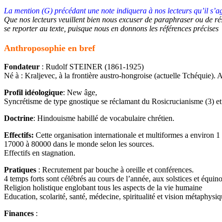
La mention (G) précédant une note indiquera à nos lecteurs qu’il s’ag
Que nos lecteurs veuillent bien nous excuser de paraphraser ou de ré
se reporter au texte, puisque nous en donnons les références précises
Anthroposophie en bref
Fondateur
: Rudolf STEINER (1861-1925)
Né à : Kraljevec, à la frontière austro-hongroise (actuelle Tchéquie).
Profil idéologique
: New âge,
Syncrétisme de type gnostique se réclamant du Rosicrucianisme (3) et
Doctrine
: Hindouisme habillé de vocabulaire chrétien.
Effectifs:
Cette organisation internationale et multiformes a environ 1
17000 à 80000 dans le monde selon les sources.
Effectifs en stagnation.
Pratiques
: Recrutement par bouche à oreille et conférences.
4 temps forts sont célébrés au cours de l’année, aux solstices et équin
Religion holistique englobant tous les aspects de la vie humaine
Education, scolarité, santé, médecine, spiritualité et vision métaph
Finances
: