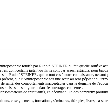
Anthroposophie fondée par Rudolf STEINER du fait qu’elle soulève act
es, dont certains jugent qu’ils ne sont pas assez restrictifs, pour bapti
stes de Rudolf STEINER, qui en tout cas à notre connaissance, ne sont pas
à présent, que l’Anthroposophie soit une secte au sens péjoratif du term
ère de santé, des comportements inacceptables dans le domaine de l’éd
opos racistes de son gourou dans les ouvrages concernés.
consommateurs de spiritualités, en décrivant l’un des nombreux produits
eurs, enseignements, formations, séminaires, thérapies, livres, cassettes