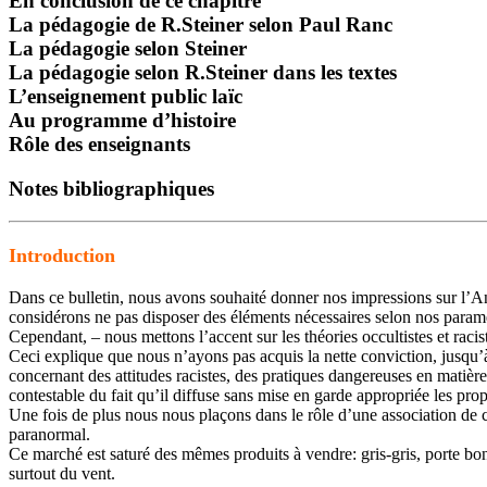
En conclusion de ce chapitre
La pédagogie de R.Steiner selon Paul Ranc
La pédagogie selon Steiner
La pédagogie selon R.Steiner dans les textes
L’enseignement public laïc
Au programme d’histoire
Rôle des enseignants
Notes bibliographiques
Introduction
Dans ce bulletin, nous avons souhaité donner nos impressions sur l’
considérons ne pas disposer des éléments nécessaires selon nos paramètr
Cependant, – nous mettons l’accent sur les théories occultistes et raci
Ceci explique que nous n’ayons pas acquis la nette conviction, jusqu’
concernant des attitudes racistes, des pratiques dangereuses en mati
contestable du fait qu’il diffuse sans mise en garde appropriée les pr
Une fois de plus nous nous plaçons dans le rôle d’une association de 
paranormal.
Ce marché est saturé des mêmes produits à vendre: gris-gris, porte bonh
surtout du vent.