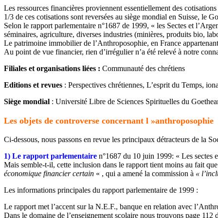
Les ressources financières proviennent essentiellement des cotisations
1/3 de ces cotisations sont reversées au siège mondial en Suisse, le G
Selon le rapport parlementaire n°1687 de 1999, « les Sectes et l’Argent 
séminaires, agriculture, diverses industries (minières, produits bio, la
Le patrimoine immobilier de l’Anthroposophie, en France appartenant à 
Au point de vue financier, rien d’irrégulier n’a été relevé à notre conn
Filiales et organisations liées :
Communauté des chrétiens
Editions et revues
: Perspectives chrétiennes, L’esprit du Temps, iona
Siège mondial
: Université Libre de Sciences Spirituelles du Goeth
Les objets de controverse concernant l »anthroposophie
Ci-dessous, nous passons en revue les principaux détracteurs de la 
1) Le rapport parlementaire
n°1687 du 10 juin 1999: « Les sectes e
Mais semble-t-il, cette inclusion dans le rapport tient moins au fait q
économique financier certain
« , qui a amené la commission à
« l’inc
Les informations principales du rapport parlementaire de 1999 :
Le rapport met l’accent sur la N.E.F., banque en relation avec l’Anthro
Dans le domaine de l’enseignement scolaire nous trouvons page 112 d