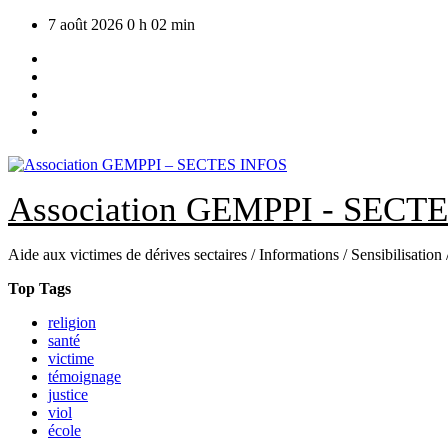
Skip
7 août 2026
0 h 02 min
to
content
Association GEMPPI - SECT
Aide aux victimes de dérives sectaires / Informations / Sensibilisation
Top Tags
religion
santé
victime
témoignage
justice
viol
école