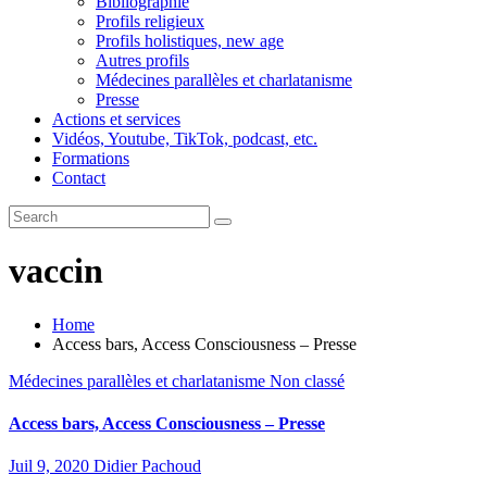
Bibliographie
Profils religieux
Profils holistiques, new age
Autres profils
Médecines parallèles et charlatanisme
Presse
Actions et services
Vidéos, Youtube, TikTok, podcast, etc.
Formations
Contact
vaccin
Home
Access bars, Access Consciousness – Presse
Médecines parallèles et charlatanisme
Non classé
Access bars, Access Consciousness – Presse
Juil 9, 2020
Didier Pachoud