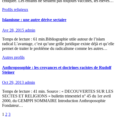
critiquée. Les enfants ne seraient pas toujours vaccinés, les élèves…
Profils religieux
Islamisme : une autre dérive sectaire
Avr 28, 2015
admin
Temps de lecture : 61 min.Bibliographie utile autour de l’islam
radical L’avantage, c’est qu’une grille juridique existe déjà et qu’elle
permet de traiter le problème du radicalisme comme les autres…
Autres profils
Anthroposophie : les croyances et doctrines racistes de Rudolf
Steiner
Oct 29, 2013
admin
Temps de lecture : 41 min. Source : « DECOUVERTES SUR LES
SECTES ET RELIGIONS » bulletin trimestriel n° 45 du 1er avril
2000, du GEMPPI SOMMAIRE Introduction Anthroposophie
Fondateur…
Pagination
1
2
3