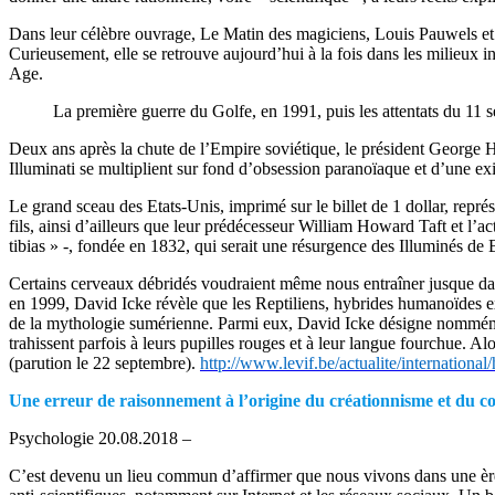
Dans leur célèbre ouvrage, Le Matin des magiciens, Louis Pauwels et J
Curieusement, elle se retrouve aujourd’hui à la fois dans les milieux i
Age.
La première guerre du Golfe, en 1991, puis les attentats du 11 
Deux ans après la chute de l’Empire soviétique, le président George H
Illuminati se multiplient sur fond d’obsession paranoïaque et d’une e
Le grand sceau des Etats-Unis, imprimé sur le billet de 1 dollar, repr
fils, ainsi d’ailleurs que leur prédécesseur William Howard Taft et l’ac
tibias » -, fondée en 1832, qui serait une résurgence des Illuminés de 
Certains cerveaux débridés voudraient même nous entraîner jusque dans
en 1999, David Icke révèle que les Reptiliens, hybrides humanoïdes ex
de la mythologie sumérienne. Parmi eux, David Icke désigne nommément l
trahissent parfois à leurs pupilles rouges et à leur langue fourchue. A
(parution le 22 septembre).
http://www.levif.be/actualite/international
Une erreur de raisonnement à l’origine du créationnisme et du 
Psychologie 20.08.2018 –
C’est devenu un lieu commun d’affirmer que nous vivons dans une ère de «