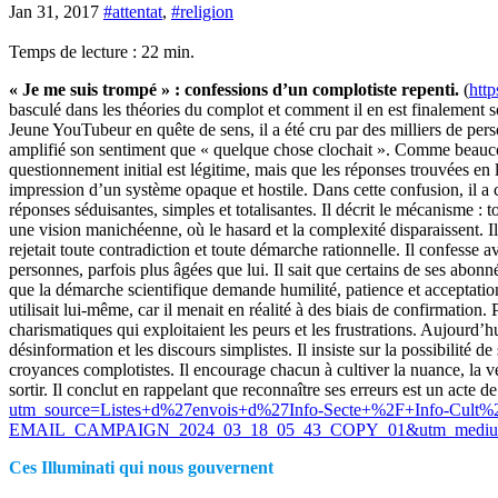
Jan 31, 2017
#attentat
,
#religion
Temps de lecture :
22
min.
« Je me suis trompé » : confessions d’un complotiste repenti.
(
http
basculé dans les théories du complot et comment il en est finalement s
Jeune YouTubeur en quête de sens, il a été cru par des milliers de pe
amplifié son sentiment que « quelque chose clochait ». Comme beaucoup,
questionnement initial est légitime, mais que les réponses trouvées en l
impression d’un système opaque et hostile. Dans cette confusion, il a c
réponses séduisantes, simples et totalisantes. Il décrit le mécanisme 
une vision manichéenne, où le hasard et la complexité disparaissent. 
rejetait toute contradiction et toute démarche rationnelle. Il confesse a
personnes, parfois plus âgées que lui. Il sait que certains de ses abon
que la démarche scientifique demande humilité, patience et acceptation 
utilisait lui-même, car il menait en réalité à des biais de confirmation
charismatiques qui exploitaient les peurs et les frustrations. Aujourd’hu
désinformation et les discours simplistes. Il insiste sur la possibilité
croyances complotistes. Il encourage chacun à cultiver la nuance, la vé
sortir. Il conclut en rappelant que reconnaître ses erreurs est un acte 
utm_source=Listes+d%27envois+d%27Info-Secte+%2F+Info-Cult%2
EMAIL_CAMPAIGN_2024_03_18_05_43_COPY_01&utm_medium=e
Ces Illuminati qui nous gouvernent