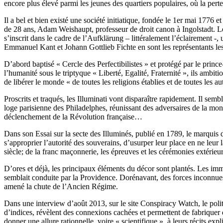
encore plus élevé parmi les jeunes des quartiers populaires, où la per
Il a bel et bien existé une société initiatique, fondée le 1er mai 1776 
de 28 ans, Adam Weishaupt, professeur de droit canon à Ingolstadt. Le
s’inscrit dans le cadre de l’Aufklärung – littéralement l’éclairement 
Emmanuel Kant et Johann Gottlieb Fichte en sont les représentants le
D’abord baptisé « Cercle des Perfectibilistes » et protégé par le prince
l’humanité sous le triptyque « Liberté, Egalité, Fraternité », ils ambit
de libérer le monde « de toutes les religions établies et de toutes les au
Proscrits et traqués, les Illuminati vont disparaître rapidement. Il s
loge parisienne des Philadelphes, réunissant des adversaires de la mon
déclenchement de la Révolution française…
Dans son Essai sur la secte des Illuminés, publié en 1789, le marquis d
s’approprier l’autorité des souverains, d’usurper leur place en ne leur
siècle; de la franc maçonnerie, les épreuves et les cérémonies extérieu
D’ores et déjà, les principaux éléments du décor sont plantés. Les im
semblait conduite par la Providence. Dorénavant, des forces inconnues s
amené la chute de l’Ancien Régime.
Dans une interview d’août 2013, sur le site Conspiracy Watch, le polit
d’indices, révèlent des connexions cachées et permettent de fabriquer
donner une allure rationnelle, voire « scientifique », à leurs récits expl