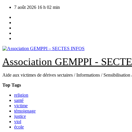
Skip
7 août 2026
16 h 02 min
to
content
Association GEMPPI - SECT
Aide aux victimes de dérives sectaires / Informations / Sensibilisation
Top Tags
religion
santé
victime
témoignage
justice
viol
école