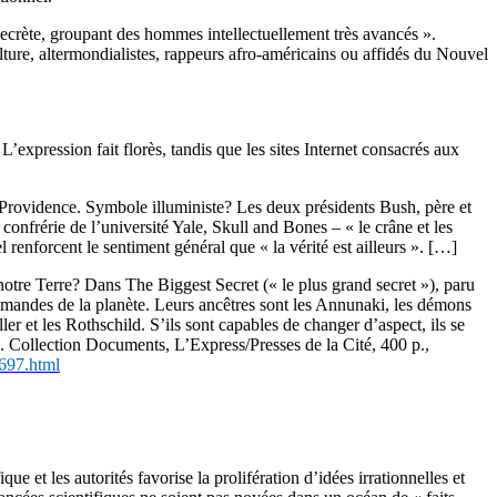
ecrète, groupant des hommes intellectuellement très avancés ».
ulture, altermondialistes, rappeurs afro-américains ou affidés du Nouvel
xpression fait florès, tandis que les sites Internet consacrés aux
a Providence. Symbole illuministe? Les deux présidents Bush, père et
 confrérie de l’université Yale, Skull and Bones – « le crâne et les
renforcent le sentiment général que « la vérité est ailleurs ». […]
otre Terre? Dans The Biggest Secret (« le plus grand secret »), paru
ommandes de la planète. Leurs ancêtres sont les Annunaki, les démons
 et les Rothschild. S’ils sont capables de changer d’aspect, ils se
rme. Collection Documents, L’Express/Presses de la Cité, 400 p.,
7697.html
 et les autorités favorise la prolifération d’idées irrationnelles et