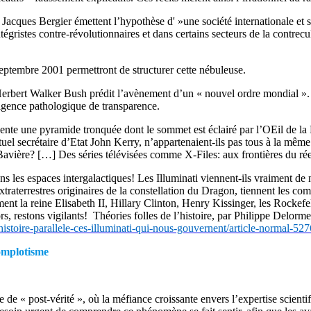
acques Bergier émettent l’hypothèse d' »une société internationale et s
ntégristes contre-révolutionnaires et dans certains secteurs de la contrec
septembre 2001 permettront de structurer cette nébuleuse.
erbert Walker Bush prédit l’avènement d’un « nouvel ordre mondial ». L’e
xigence pathologique de transparence.
ésente une pyramide tronquée dont le sommet est éclairé par l’OEil de l
tuel secrétaire d’Etat John Kerry, n’appartenaient-ils pas tous à la même
Bavière? […] Des séries télévisées comme X-Files: aux frontières du réel 
 les espaces intergalactiques! Les Illuminati viennent-ils vraiment de n
traterrestres originaires de la constellation du Dragon, tiennent les c
a reine Elisabeth II, Hillary Clinton, Henry Kissinger, les Rockefeller
lors, restons vigilants! Théories folles de l’histoire, par Philippe Delo
/histoire-parallele-ces-illuminati-qui-nous-gouvernent/article-normal-52
complotisme
 post-vérité », où la méfiance croissante envers l’expertise scientifique