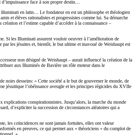
ent d’impuissance face à son propre destin…
 – illuminati en latin… Le fondateur en est un philosophe et théologien
amis et élèves rationalistes et progressistes comme lui. Sa démarche
 création et l’estime capable d’accéder à la connaissance –
e. Si les Illuminati assurent vouloir oeuvrer à l’amélioration de
 par les jésuites et, bientôt, le but ultime et inavoué de Weishaupt est
uccesseur non désigné de Weishaupt – aurait influencé la création de la
attribuer aux Illuminés de Bavière un rôle moteur dans le
 de noirs desseins: « Cette société a le but de gouverner le monde, de
gime jésuitique l’obéissance aveugle et les principes régicides du XVIIe
ux explications conspirationnistes. Jusqu’alors, la marche du monde
ard, d’expliciter la succession de circonstances aléatoires qui a
, les coïncidences ne sont jamais fortuites, elles ont valeur
ansformés en preuves, ce qui permet aux « théoriciens » du complot de
ationnel. »