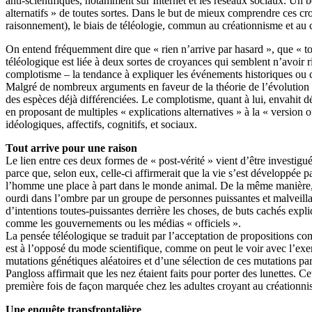
anti-scientifiques, notamment sur Internet et les réseaux sociaux. Un 
alternatifs » de toutes sortes. Dans le but de mieux comprendre ces cro
raisonnement), le biais de téléologie, commun au créationnisme et au
On entend fréquemment dire que « rien n’arrive par hasard », que « to
téléologique est liée à deux sortes de croyances qui semblent n’avoir r
complotisme – la tendance à expliquer les événements historiques ou c
Malgré de nombreux arguments en faveur de la théorie de l’évolution qu
des espèces déjà différenciées. Le complotisme, quant à lui, envahit 
en proposant de multiples « explications alternatives » à la « version
idéologiques, affectifs, cognitifs, et sociaux.
Tout arrive pour une raison
Le lien entre ces deux formes de « post-vérité » vient d’être investigu
parce que, selon eux, celle-ci affirmerait que la vie s’est développée 
l’homme une place à part dans le monde animal. De la même manière, l
ourdi dans l’ombre par un groupe de personnes puissantes et malveillant
d’intentions toutes-puissantes derrière les choses, de buts cachés expli
comme les gouvernements ou les médias « officiels ».
La pensée téléologique se traduit par l’acceptation de propositions comm
est à l’opposé du mode scientifique, comme on peut le voir avec l’exe
mutations génétiques aléatoires et d’une sélection de ces mutations p
Pangloss affirmait que les nez étaient faits pour porter des lunettes. 
première fois de façon marquée chez les adultes croyant au créationn
Une enquête transfrontalière