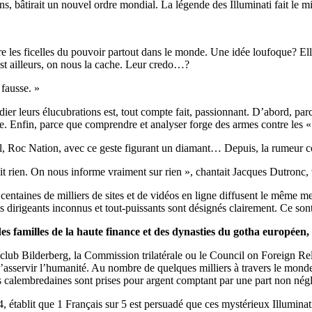
, bâtirait un nouvel ordre mondial. La légende des Illuminati fait le mi
ire les ficelles du pouvoir partout dans le monde. Une idée loufoque? El
est ailleurs, on nous la cache. Leur credo…?
 fausse. »
dier leurs élucubrations est, tout compte fait, passionnant. D’abord, par
ue. Enfin, parce que comprendre et analyser forge des armes contre les «
l, Roc Nation, avec ce geste figurant un diamant… Depuis, la rumeur co
it rien. On nous informe vraiment sur rien », chantait Jacques Dutronc,
entaines de milliers de sites et de vidéos en ligne diffusent le même mess
 dirigeants inconnus et tout-puissants sont désignés clairement. Ce sont
s familles de la haute finance et des dynasties du gotha européen, 
 club Bilderberg, la Commission trilatérale ou le Council on Foreign Relat
d’asservir l’humanité. Au nombre de quelques milliers à travers le monde,
les calembredaines sont prises pour argent comptant par une part non né
, établit que 1 Français sur 5 est persuadé que ces mystérieux Illuminati