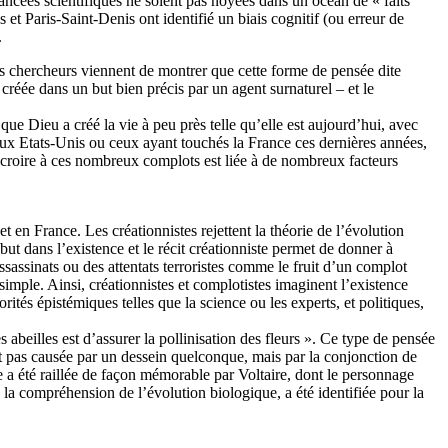
ancées scientifiques ne soient pas noyées dans un océan de « faits
et Paris-Saint-Denis ont identifié un biais cognitif (ou erreur de
.
es chercheurs viennent de montrer que cette forme de pensée dite
créée dans un but bien précis par un agent surnaturel – et le
e Dieu a créé la vie à peu près telle qu’elle est aujourd’hui, avec
aux Etats-Unis ou ceux ayant touchés la France ces dernières années,
à croire à ces nombreux complots est liée à de nombreux facteurs
 en France. Les créationnistes rejettent la théorie de l’évolution
but dans l’existence et le récit créationniste permet de donner à
ssinats ou des attentats terroristes comme le fruit d’un complot
simple. Ainsi, créationnistes et complotistes imaginent l’existence
ités épistémiques telles que la science ou les experts, et politiques,
 abeilles est d’assurer la pollinisation des fleurs ». Ce type de pensée
t pas causée par un dessein quelconque, mais par la conjonction de
 a été raillée de façon mémorable par Voltaire, dont le personnage
 la compréhension de l’évolution biologique, a été identifiée pour la