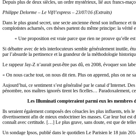
Depuis plus de deux siècles, un ordre mystérieux, lié aux francs-maçons
Philippe Delorme – Le Vif/l’express – 23/07/16 (Extraits)
Dans le plus grand secret, une secte ancienne étend son influence et t
complotistes acharnés, ces thèses partent du même principe: la vérité 
« Une proposition est vraie parce que rien ne prouve qu’elle est
Si débattre avec de tels interlocuteurs semble généralement inutile, étu
par l’absurde la pertinence et la grandeur de la méthodologie historiq
Le rappeur Jay-Z n’aurait peut-être pas dû, en 2008, évoquer son labe
« On nous cache tout, on nous dit rien. Plus on apprend, plus on ne sa
Aujourd’hui, ce sentiment s’est généralisé par le canal d’Internet. Des c
pénombre, nos maîtres ignorés tirent les ficelles… Paradoxalement, ces
Les Illuminati compteraient parmi eux les membres de
Ils seraient également composés des cénacles les plus influents, tels le
divertissement afin de mieux endoctriner les masses. Car leur but est 
connaît avec certitude. […]
Le plus grave, sans doute, est que de tel
Un sondage Ipsos, publié dans le quotidien Le Parisien le 18 juin 2014