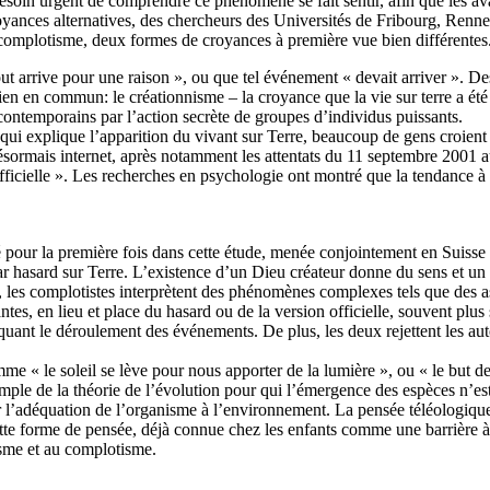
besoin urgent de comprendre ce phénomène se fait sentir, afin que les av
yances alternatives, des chercheurs des Universités de Fribourg, Rennes 
 complotisme, deux formes de croyances à première vue bien différentes
ut arrive pour une raison », ou que tel événement « devait arriver ». D
ien en commun: le créationnisme – la croyance que la vie sur terre a été 
ontemporains par l’action secrète de groupes d’individus puissants.
i explique l’apparition du vivant sur Terre, beaucoup de gens croient qu
désormais internet, après notamment les attentats du 11 septembre 2001 
 officielle ». Les recherches en psychologie ont montré que la tendance 
é pour la première fois dans cette étude, menée conjointement en Suisse et
par hasard sur Terre. L’existence d’un Dieu créateur donne du sens et un 
es complotistes interprètent des phénomènes complexes tels que des assa
es, en lieu et place du hasard ou de la version officielle, souvent plus 
quant le déroulement des événements. De plus, les deux rejettent les autor
e « le soleil se lève pour nous apporter de la lumière », ou « le but des
mple de la théorie de l’évolution pour qui l’émergence des espèces n’es
ar l’adéquation de l’organisme à l’environnement. La pensée téléologique
Cette forme de pensée, déjà connue chez les enfants comme une barrière à
isme et au complotisme.