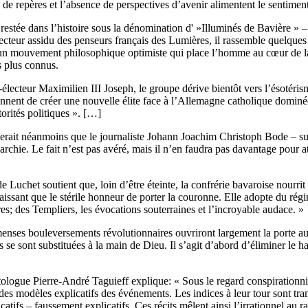
te de repères et l’absence de perspectives d’avenir alimentent le sentim
et restée dans l’histoire sous la dénomination d' »Illuminés de Bavière »
cteur assidu des penseurs français des Lumières, il rassemble quelques 
-, un mouvement philosophique optimiste qui place l’homme au cœur de la
s plus connus.
-électeur Maximilien III Joseph, le groupe dérive bientôt vers l’ésotérism
ionnent de créer une nouvelle élite face à l’Allemagne catholique dominée
torités politiques ». […]
emblerait néanmoins que le journaliste Johann Joachim Christoph Bode – s
archie. Le fait n’est pas avéré, mais il n’en faudra pas davantage pour 
e Luchet soutient que, loin d’être éteinte, la confrérie bavaroise nourrit
 laissant que le stérile honneur de porter la couronne. Elle adopte du ré
res; des Templiers, les évocations souterraines et l’incroyable audace. »
menses bouleversements révolutionnaires ouvriront largement la porte a
e sont substituées à la main de Dieu. Il s’agit d’abord d’éliminer le has
ologue Pierre-André Taguieff explique: « Sous le regard conspirationniste
 des modèles explicatifs des événements. Les indices à leur tour sont tr
icatifs – faussement explicatifs. Ces récits mêlent ainsi l’irrationnel au r