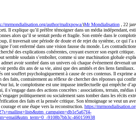
s://mrmondialisation.org/author/malixpowa/
)
Mr Mondialisation
, 22 jan
orti. Il explique qu’il préfère témoigner dans un média indépendant, est
rsonnes alors qu’il se sentait perdu et fragile. Son entrée dans le com
 il traversait une période de doute et de rejet du système, ce qui l’a r
igne l’ont enfermé dans une vision fausse du monde. Les contradictions po
herché des explications cohérentes, croyant exercer son esprit critique.
: tout semble soudain s’emboîter, comme si une machination globale expli
Il admet avoir sombré dans un univers où chaque événement devenait un 
voir perdu dix ans de sa vie, ainsi que des amitiés et des liens familiaux.
nés ont souffert psychologiquement à cause de ces contenus. Il exprime a
des faits, contrairement au réflexe de chercher des réponses qui confirmen
. Pour lui, le complotisme est une impasse intellectuelle qui empêche d’ap
i, il s’engage dans des actions concrètes : associations, terrain, médias 
 de s’engager politiquement ou socialement sans tomber dans les récits extr
rification des faits et la pensée critique. Son témoignage se veut un aver
de courage et une étape vers la reconstruction.
https://mrmondialisation.or
7s+mailing+lists&utm_campaign=db1e5a67f4-
mail&utm_term=0_-9108b7bb3c-460159938