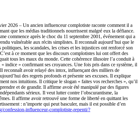
vier 2026 – Un ancien influenceur complotiste raconte comment il a
imant que les médias traditionnels nourrissent malgré eux la défiance.
plotisme commence après le choc du 11 septembre 2001, événement qui a
endu vulnérable aux récits simplistes. Il reconnaît aujourd’hui que le
litiques, les scandales, les crises et les injustices ont renforcé son
 C’est à ce moment que les discours complotistes lui ont offert des
quait tous les maux du monde. Cette cohérence illusoire l’a conduit à
« indice » confirmant ses croyances. Une fois pris dans ce système, il
 Il reconnaît avoir relayé des intox, influençant des milliers de
ujourd’hui des regrets profonds et présente ses excuses. Il explique
t nos intuitions. Il critique le slogan « faites vos recherches », qu’il
prendre et de grandir. Il affirme avoir été manipulé par des figures
indépendants sérieux. Il veut lutter contre l’obscurantisme, la
êmes. Il affirme avoir retrouvé une forme de liberté en quittant les
tissement : n’importe qui peut basculer, mais il est possible d’en
g/confession-influenceur-complotiste-repenti/?