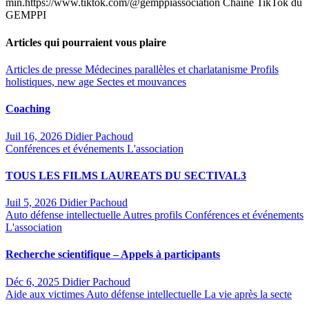
min.https://www.tiktok.com/@gemppiassociation Chaine TikTok du
GEMPPI
Articles qui pourraient vous plaire
Articles de presse
Médecines parallèles et charlatanisme
Profils
holistiques, new age
Sectes et mouvances
Coaching
Juil 16, 2026
Didier Pachoud
Conférences et événements
L'association
TOUS LES FILMS LAUREATS DU SECTIVAL3
Juil 5, 2026
Didier Pachoud
Auto défense intellectuelle
Autres profils
Conférences et événements
L'association
Recherche scientifique – Appels à participants
Déc 6, 2025
Didier Pachoud
Aide aux victimes
Auto défense intellectuelle
La vie après la secte