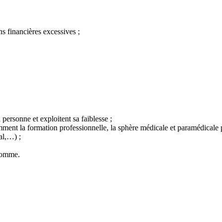
ns financières excessives ;
personne et exploitent sa faiblesse ;
amment la formation professionnelle, la sphère médicale et paramédicale pa
al,…) ;
’homme.