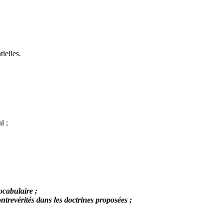
tielles.
al ;
ocabulaire ;
ontrevérités dans les doctrines proposées ;