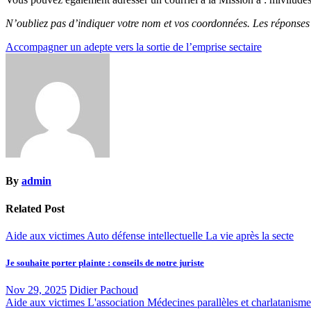
N’oubliez pas d’indiquer votre nom et vos coordonnées. Les réponses s
Navigation
Accompagner un adepte vers la sortie de l’emprise sectaire
de
l’article
By
admin
Related Post
Aide aux victimes
Auto défense intellectuelle
La vie après la secte
Je souhaite porter plainte : conseils de notre juriste
Nov 29, 2025
Didier Pachoud
Aide aux victimes
L'association
Médecines parallèles et charlatanisme