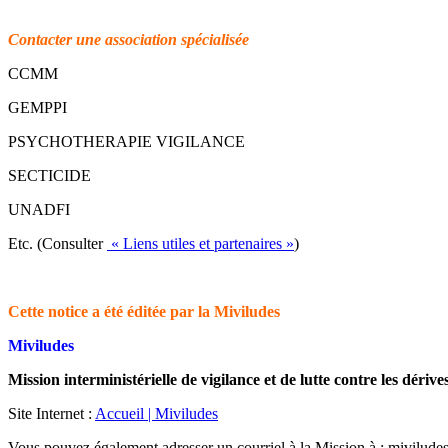
Contacter une association spécialisée
CCMM
GEMPPI
PSYCHOTHERAPIE VIGILANCE
SECTICIDE
UNADFI
Etc. (Consulter
« Liens utiles et partenaires »
)
Cette notice a été éditée par la Miviludes
Miviludes
Mission interministérielle de vigilance et de lutte contre les dérive
Site Internet :
Accueil | Miviludes
Vous pouvez également adresser un courriel à la Mission à : mivilude