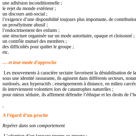
une adhésion inconditionnelle ;
le rejet du monde extérieur ;
un discours anti-social ;
l’exigence d’une disponibilité toujours plus importante, de contributio
un prosélytisme abusif ;
l’endoctrinement des enfants ;
une structure organisée sur un mode autoritaire, opaque et cloisonné ;
un contrôle mutuel des membres ;
des difficultés pour quitter le groupe ;
etc.
… et leur mode d’approche
Les mouvements à caractère sectaire favorisent la déstabilisation de la 
sous une identité rassurante, ils agissent dans différents secteurs, not
surdoués, aux hyperactifs ; enseignements à distance, en milieu carcér
ils interviennent volontiers lors de catastrophes naturelles ;
pour mieux séduire, ils affirment défendre l’éthique et les droits de l
A l’égard d’un proche
Repérer dans son comportement
L’adoption d’un langage propre au groupe ;