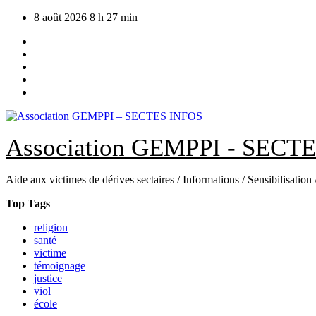
Skip
8 août 2026
8 h 27 min
to
content
Association GEMPPI - SECT
Aide aux victimes de dérives sectaires / Informations / Sensibilisation
Top Tags
religion
santé
victime
témoignage
justice
viol
école