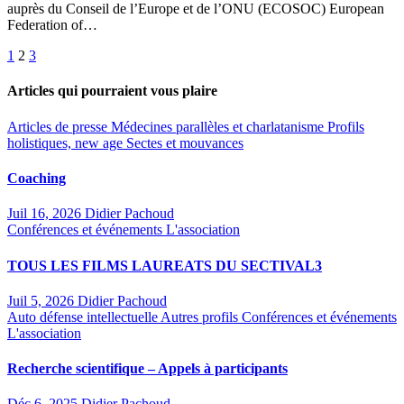
auprès du Conseil de l’Europe et de l’ONU (ECOSOC) European
Federation of…
Pagination
1
2
3
des
Articles qui pourraient vous plaire
publications
Articles de presse
Médecines parallèles et charlatanisme
Profils
holistiques, new age
Sectes et mouvances
Coaching
Juil 16, 2026
Didier Pachoud
Conférences et événements
L'association
TOUS LES FILMS LAUREATS DU SECTIVAL3
Juil 5, 2026
Didier Pachoud
Auto défense intellectuelle
Autres profils
Conférences et événements
L'association
Recherche scientifique – Appels à participants
Déc 6, 2025
Didier Pachoud