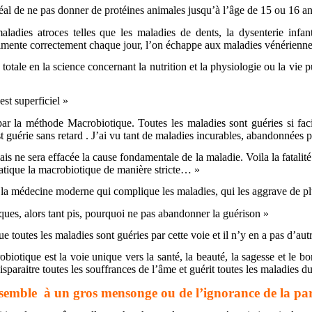
déal de ne pas donner de protéines animales jusqu’à l’âge de 15 ou 16 a
dies atroces telles que les maladies de dents, la dysenterie infanti
imente correctement chaque jour, l’on échappe aux maladies vénérienn
ale en la science concernant la nutrition et la physiologie ou la vie p
st superficiel »
par la méthode Macrobiotique. Toutes les maladies sont guéries si f
t guérie sans retard . J’ai vu tant de maladies incurables, abandonnées 
s ne sera effacée la cause fondamentale de la maladie. Voila la fatali
ratique la macrobiotique de manière stricte… »
 la médecine moderne qui complique les maladies, qui les aggrave de pl
ques, alors tant pis, pourquoi ne pas abandonner la guérison »
utes les maladies sont guéries par cette voie et il n’y en a pas d’aut
biotique est la voie unique vers la santé, la beauté, la sagesse et le b
paraitre toutes les souffrances de l’âme et guérit toutes les maladies du
ssemble à un gros mensonge ou de l’ignorance de la par