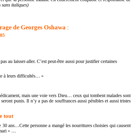
s
sans italiques)
uvrage de Georges Oshawa
:
985
 au laisser-aller. C’est peut-être aussi pour justifier certaines
e à leurs difficultés… »
 médicament, mais une voie vers Dieu… ceux qui tombent malades sont
ront punis. Il n’y a pas de souffrances aussi pénibles et aussi tristes
e tout
 30 ans…Cette personne a mangé les nourritures choisies qui causent
 mari » …