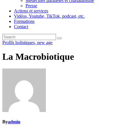
Médecines parallèles et charlatanisme
Presse
Actions et services
Vidéos, Youtube, TikTok, podcast, etc.
Formations
Contact
Profils holistiques, new age
La Macrobiotique
By
admin