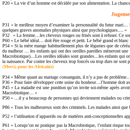
P20 « La vie d’un homme est décidée par son alimentation. La chance 
Jugement
P31 « le meilleur moyen d’examiner la personnalité du futur mari…
quelques graves anomalies physiques ainsi que psychologiques…. »
P32 « La femme…les cheveux rouges ou frisés sont à refuser. Ce s
P60 « Le bébé idéal… doit être rouge et petit. Le bébé grand et blan
P54 « Si la mère mange habituellement plus de légumes que de céréales
du malheur … les enfants qui ont des oreilles pareilles mèneront un
Macrobiotique)…Les oreilles idéales sont grandes…les enfants qui ont 
la naissance. Par contre les cheveux trop foncés ou trop durs ne sont 
(
Merci, pour les Africains)
P34 « Même quant au mariage consanguin, il n’y a pas de problème
P36 « Pour faire développer cette usine du bonheur…l’homme doit av
P45 « La maladie est une punition qu’on invite soi-même après avoir 
Macrobiotique… »
P50 « …il y a beaucoup de personnes qui deviennent malades ou crimin
P86 « Tous les malheureux sont des criminels. Les malades ainsi que les
P52 « l’utilisation d’appareils ou de matières anti-conceptionnelles ap
P61 « Lorsqu’on ne pratique pas la Macrobiotique, l’enfant risque to