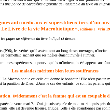
ans une police de caractères différente de l’ensemble du texte ou en
gra
mes anti médicaux et superstitieux tirés d’un o
 Le Livre de la vie Macrobiotique »
, éditions J. Vrin 1
 les pages de référence du livre indiqué ci-dessus)
96), les vérités qu’il assène tout au long de ses ouvrages, n’incitent pas
 permettait, sachant que ses fidèles étaient invités à l’imiter.
nt mes expériences, et pourvu qu’ils m’imitent, ils échappent sans faut
Les malades méritent bien leurs souffrances
! La Macrobiotique est celle qui donne le bonheur ! Elle n’est pas un
t la punition de Dieu…Dans le cas des enfants, ce sont les parents qui se
ation, évidemment c’est la femme qui est en coupable d
arée de votre mari ?…Oui, je suis séparée de mon mari depuis près de
s fruits, elle est devenue frileuse, frigide…elle a été abandonnée par son