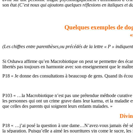
son état
(C’est nous qui ajoutons quelques réflexions en italiques et d
Quelques exemples de dog
«
(Les chiffres entre parenthèses,ou précédés de la lettre « P » indiquent
Si Oshawa affirme qu’en Macrobiotique on peut se permettre des écarts (P
libertés pas toujours en harmonie avec son enseignement que le maître se
P18 « Je donne des consultations à beaucoup de gens. Quand ils écoute
P103 « …la Macrobiotique n’est pas une prétendue méthode curative 
les personnes qui ont un crime grave dans leur karma, et la maladie es
que celles des parents qui soignent leurs enfants malades. »
Divin
P18 « …j’ai posé la question à une dame…N’avez-vous jamais été sép
la séparation. Puisqu’elle a aimé les nourritures yin come le sucre, le