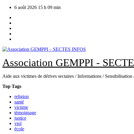
Skip
6 août 2026
15 h 09 min
to
content
Association GEMPPI - SECT
Aide aux victimes de dérives sectaires / Informations / Sensibilisation
Top Tags
religion
santé
victime
témoignage
justice
viol
école