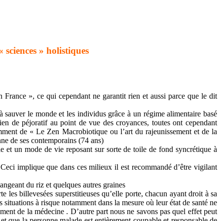
« sciences » holistiques
France », ce qui cependant ne garantit rien et aussi parce que le dit
à sauver le monde et les individus grâce à un régime alimentaire basé
 rien de péjoratif au point de vue des croyances, toutes ont cependant
amment de « Le Zen Macrobiotique ou l’art du rajeunissement et de la
ne de ses contemporains (74 ans)
e et un mode de vie reposant sur sorte de toile de fond syncrétique à
 Ceci implique que dans ces milieux il est recommandé d’être vigilant
ngeant du riz et quelques autres graines
e les billevesées superstitieuses qu’elle porte, chacun ayant droit à sa
des situations à risque notamment dans la mesure où leur état de santé ne
ement de la médecine . D’autre part nous ne savons pas quel effet peut
 et que la personne malade est entièrement coupable et responsable de