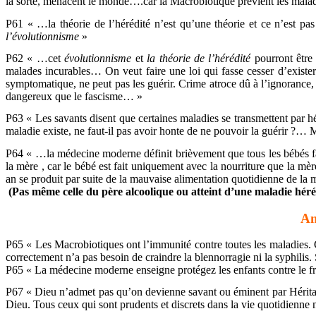
la sorte, menacent le monde….car la Macrobiotique prévient les mal
P61 « …la théorie de l’hérédité n’est qu’une théorie et ce n’est p
l’évolutionnisme
»
P62 « …cet
évolutionnisme
et
la théorie de l’hérédité
pourront être 
malades incurables… On veut faire une loi qui fasse cesser d’existe
symptomatique, ne peut pas les guérir. Crime atroce dû à l’ignorance, h
dangereux que le fascisme… »
P63 « Les savants disent que certaines maladies se transmettent par
maladie existe, ne faut-il pas avoir honte de ne pouvoir la guérir ?… M
P64 « …la médecine moderne définit brièvement que tous les bébés fai
la mère , car le bébé est fait uniquement avec la nourriture que la mè
an se produit par suite de la mauvaise alimentation quotidienne de la m
(Pas même celle du père alcoolique ou atteint d’une maladie héré
Am
P65 « Les Macrobiotiques ont l’immunité contre toutes les maladies. 
correctement n’a pas besoin de craindre la blennorragie ni la syphilis. 
P65 « La médecine moderne enseigne protégez les enfants contre le f
P67 « Dieu n’admet pas qu’on devienne savant ou éminent par Héritage 
Dieu. Tous ceux qui sont prudents et discrets dans la vie quotidienne