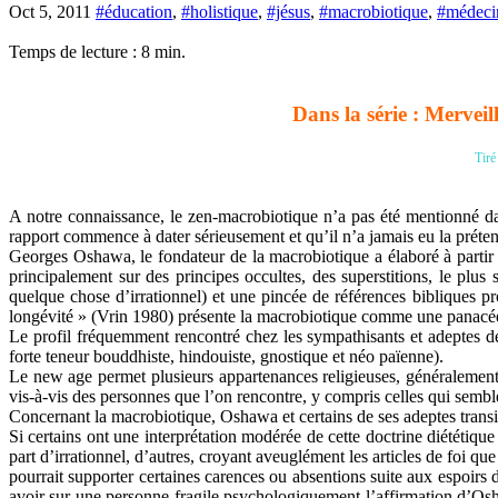
Oct 5, 2011
#éducation
,
#holistique
,
#jésus
,
#macrobiotique
,
#médeci
Temps de lecture :
8
min.
Dans la série : Merveil
Tiré
A notre connaissance, le zen-macrobiotique n’a pas été mentionné dan
rapport commence à dater sérieusement et qu’il n’a jamais eu la prétent
Georges Oshawa, le fondateur de la macrobiotique a élaboré à partir 
principalement sur des principes occultes, des superstitions, le plus
quelque chose d’irrationnel) et une pincée de références bibliques 
longévité » (Vrin 1980) présente la macrobiotique comme une panacé
Le profil fréquemment rencontré chez les sympathisants et adeptes de
forte teneur bouddhiste, hindouiste, gnostique et néo païenne).
Le new age permet plusieurs appartenances religieuses, généralement 
vis-à-vis des personnes que l’on rencontre, y compris celles qui sembl
Concernant la macrobiotique, Oshawa et certains de ses adeptes trans
Si certains ont une interprétation modérée de cette doctrine diététique
part d’irrationnel, d’autres, croyant aveuglément les articles de foi qu
pourrait supporter certaines carences ou absentions suite aux espoirs
avoir sur une personne fragile psychologiquement l’affirmation d’Osh