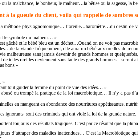
ou la malchance, le bonheur, le malheur…la bêtise ou la sagesse, la be
 à la gueule du client, voila qui rappelle de sombres 
 la méthode physiognomonique… l’oreille…baromètre…du destin de vie…c
ont le symbole du malheur… »
c est gâché et le bébé bleu est un déchet…Quand on ne voit pas macrob
…de la viande fréquemment, elle aura un bébé aux oreilles de renard, po
e vie malheureuse sans jamais devenir de grands hommes et quelquefois,
de telles oreilles deviennent sans faute des grands hommes…seront aimé
pas bons »
… »
ant tout guider la femme du point de vue des idées… »
abusé ou trompé la pratique de la loi macrobiotique… Il n’y a pas d’a
elles en mangeant en abondance des nourritures appétissantes, nutriti
 ignorants, sont des criminels qui ont violé la loi de la grande nature.
portent toujours des résultats tragiques. C’est par ce résultat que la pl
ujours d’attraper des maladies inattendues… C’est la Macrobiotique qu