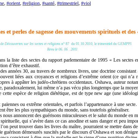
ne
,
#orient
,
#religion
,
#santé
,
#trimestriel
,
#viol
les et perles de sagesse des mouvements spirituels et des 
 de
Découvertes sur les sectes et religions
n° 87 du 01.10.2010, le trimestriel du GEMPPI
Revu le 06. 06 . 2011
s la liste des sectes du rapport parlementaire de 1995 « Les sectes en 
ion d’être exhaustif.
des années 30, au travers de nombreux livres, une doctrine consistant 
 souvent liées aux croyances et religions d’extrême orient (ce qui n’a
propres à appâter les judéo-chrétiens occidentaux. Oshawa, auteur not
e, paradoxalement, lui même n’a pas vécu plus longtemps que la moyen
 cette espèce de religion diététique, est de type new age (une idéologi
païennes ou extrême orientales, et parfois l’appartenance à une secte.
ent être les plus sympathiques du monde, sans toutefois généraliser.
is nous annoncent des guérisons miraculeuses et le salut du monde en ma
 spirituelle, qui s’avère dans ce cas anodine et sans danger et peu import
e l’on peut trouver dans les livres du maître, pourraient se mettre dans 
 de guérison démesurés suscités par le discours d’Oshawa et son dénigr
awa consistant à dire que la maladie est le signe d’une punition divine