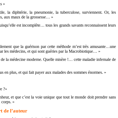
ns »
le, la diphtérie, la pneumonie, la tuberculose, surviennent. Or, les
es, aux maux de la grossesse… »
uisqu’elle est incomplète… tous les grands savants reconnaissent leurs
acilement que la guérison par cette méthode m’est très amusante…une
par les médecins, et qui sont guéries par la Macrobiotique… »
té de la médecine moderne. Quelle misère !… cette maladie infernale de
us en plus, et qui fait payer aux malades des sommes énormes. »
re ?»
onheur, et que c’est la voie unique que tout le monde doit prendre sans
 corps. »
t de l’auteur