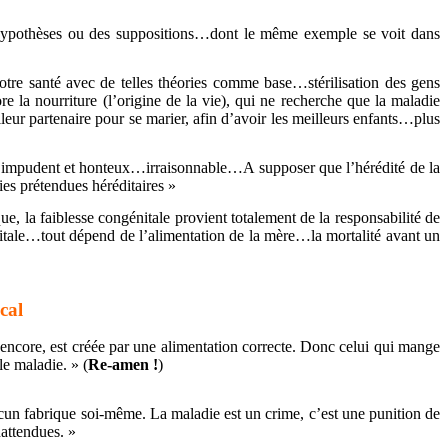
es hypothèses ou des suppositions…dont le même exemple se voit dans
otre santé avec de telles théories comme base…stérilisation des gens
la nourriture (l’origine de la vie), qui ne recherche que la maladie
lleur partenaire pour se marier, afin d’avoir les meilleurs enfants…plus
ve…impudent et honteux…irraisonnable…A supposer que l’hérédité de la
ies prétendues héréditaires »
 la faiblesse congénitale provient totalement de la responsabilité de
génitale…tout dépend de l’alimentation de la mère…la mortalité avant un
cal
encore, est créée par une alimentation correcte. Donc celui qui mange
le maladie. » (
Re-amen !
)
acun fabrique soi-même. La maladie est un crime, c’est une punition de
nattendues. »