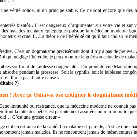
adies… «
as une vérité solide, ni un principe stable. Ce ne sont encore que d
enterrés bientôt…Il est dangereux d’argumenter sur votre vie et sur v
r des malades mentaux épileptiques puisque la médecine moderne ignore 
onteux et cruel !…La théorie de l’hérédité dit qu’il faut choisir le mei
 hérédité. C’est un dogmatisme précisément dont il n’y a pas de preu
oi qui néglige l’hérédité, je peux montrer la guérison actuelle de malad
bles souffrent de faiblesse congénitale…Du point de vue Macrobiotique,
re absorbe pendant la grossesse. Soit la syphilis, soit la faiblesse con
ère. Il n’ a pas d’autre cause »
ditaire ?)
en ! Avec ça Oshawa ose critiquer le dogmatisme médi
Cette immunité ou résistance, que la médecine moderne ne connait pas 
Surtout la lutte des bébés est parfaitement assurée contre n’importe quel
roid… C’est une grosse erreur »
et il en est ainsi de la santé. La maladie est pareille, c’est ce que ch
 ne tombent jamais malades. Ils ne rencontrent jamais de mésaventures i