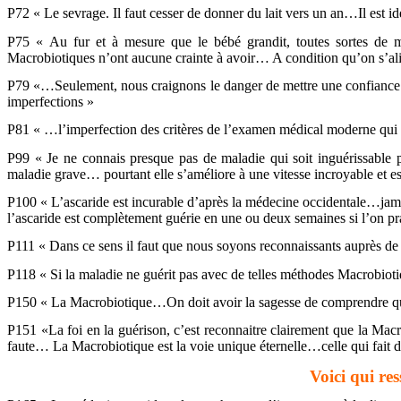
P72 « Le sevrage. Il faut cesser de donner du lait vers un an…Il est i
P75 « Au fur et à mesure que le bébé grandit, toutes sortes de mala
Macrobiotiques n’ont aucune crainte à avoir… A condition qu’on s’al
P79 «…Seulement, nous craignons le danger de mettre une confiance tot
imperfections »
P81 « …l’imperfection des critères de l’examen médical moderne qui e
P99 « Je ne connais presque pas de maladie qui soit inguérissable 
maladie grave… pourtant elle s’améliore à une vitesse incroyable et es
P100 « L’ascaride est incurable d’après la médecine occidentale…jamai
l’ascaride est complètement guérie en une ou deux semaines si l’on p
P111 « Dans ce sens il faut que nous soyons reconnaissants auprès de
P118 « Si la maladie ne guérit pas avec de telles méthodes Macrobioti
P150 « La Macrobiotique…On doit avoir la sagesse de comprendre que to
P151 «La foi en la guérison, c’est reconnaitre clairement que la Macro
faute… La Macrobiotique est la voie unique éternelle…celle qui fait dis
Voici qui re