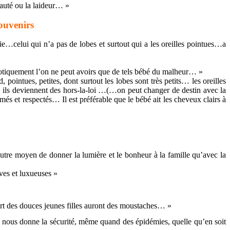
auté ou la laideur… »
souvenirs
elui qui n’a pas de lobes et surtout qui a les oreilles pointues…a
iotiquement l’on ne peut avoirs que de tels bébé du malheur… »
intues, petites, dont surtout les lobes sont très petits… les oreilles
 ils deviennent des hors-la-loi …(…on peut changer de destin avec la
s et respectés… Il est préférable que le bébé ait les cheveux clairs à
utre moyen de donner la lumière et le bonheur à la famille qu’avec la
ves et luxueuses »
upart des douces jeunes filles auront des moustaches… »
i nous donne la sécurité, même quand des épidémies, quelle qu’en soit