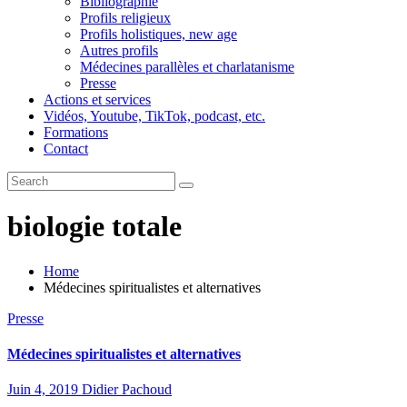
Bibliographie
Profils religieux
Profils holistiques, new age
Autres profils
Médecines parallèles et charlatanisme
Presse
Actions et services
Vidéos, Youtube, TikTok, podcast, etc.
Formations
Contact
biologie totale
Home
Médecines spiritualistes et alternatives
Presse
Médecines spiritualistes et alternatives
Juin 4, 2019
Didier Pachoud