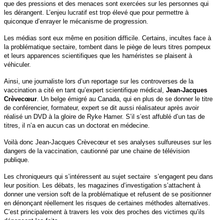
que des pressions et des menaces sont exercées sur les personnes qui
les dérangent. L’enjeu lucratif est trop élevé que pour permettre à
quiconque d’enrayer le mécanisme de progression.
Les médias sont eux même en position difficile. Certains, incultes face à
la problématique sectaire, tombent dans le piège de leurs titres pompeux
et leurs apparences scientifiques que les haméristes se plaisent à
véhiculer.
Ainsi, une journaliste lors d’un reportage sur les controverses de la
vaccination a cité en tant qu’expert scientifique médical,
Jean-Jacques
Crèvecœur
. Un belge émigré au Canada, qui en plus de se donner le titre
de conférencier, formateur, expert se dit aussi réalisateur après avoir
réalisé un DVD à la gloire de Ryke Hamer. S’il s’est affublé d’un tas de
titres, il n’a en aucun cas un doctorat en médecine.
Voilà donc Jean-Jacques Crèvecœur et ses analyses sulfureuses sur les
dangers de la vaccination, cautionné par une chaine de télévision
publique.
Les chroniqueurs qui s’intéressent au sujet sectaire s’engagent peu dans
leur position. Les débats, les magazines d’investigation s’attachent à
donner une version soft de la problématique et refusent de se positionner
en dénonçant réellement les risques de certaines méthodes alternatives.
C’est principalement à travers les voix des proches des victimes qu’ils