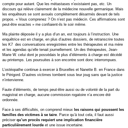
compte pour autant. Que les métastases n’existaient pas, etc. Un
discours qui relève clairement de la médecine nouvelle germanique. Mais
les enquêteurs se sont avoués complètement désarmés devant de tels
propos. « Vous comprenez ? On n’est pas médecin. Ces affirmations sont
peut-être exactes » me confiaient-ils le soir même.
Ma plainte déposée il y a plus d’un an, est toujours à l’instruction. Une
enquêtrice est en charge, en plus d’autres dossiers, de retranscrire toutes
les K7 des conversations enregistrées entre les thérapeutes et ma mère
et les agendas qu’elle tenait journellement. Un des thérapeutes, Jean-
Marie W. celui dont je possédais le plus d’éléments à charge est décédé
au printemps. Les poursuites à son encontre sont donc interrompues.
L’ostéopathe continue à exercer à Bruxelles et Nanette B. en France dans
le Périgord. D’autres victimes tombent sous leur joug sans que la justice
n’intervienne.
Faute d’éléments, de temps peut-être aussi ou de volonté de la part du
magistrat en charge, aucune commission rogatoire n’a encore été
ordonnée.
Face à ses difficultés, on comprend mieux
les raisons qui poussent
les
familles des victimes à se taire
. Parce qu’à tout cela, il faut aussi
préciser
qu’un procès requiert une implication financière
particulièrement lourde
et une issue incertaine.