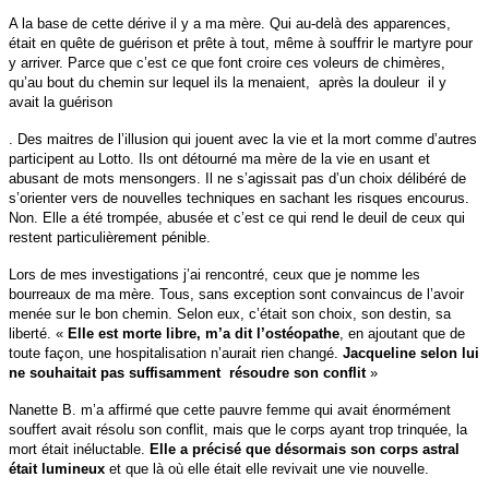
A la base de cette dérive il y a ma mère. Qui au-delà des apparences,
était en quête de guérison et prête à tout, même à souffrir le martyre pour
y arriver. Parce que c’est ce que font croire ces voleurs de chimères,
qu’au bout du chemin sur lequel ils la menaient, après la douleur il y
avait la guérison
. Des maitres de l’illusion qui jouent avec la vie et la mort comme d’autres
participent au Lotto. Ils ont détourné ma mère de la vie en usant et
abusant de mots mensongers. Il ne s’agissait pas d’un choix délibéré de
s’orienter vers de nouvelles techniques en sachant les risques encourus.
Non. Elle a été trompée, abusée et c’est ce qui rend le deuil de ceux qui
restent particulièrement pénible.
Lors de mes investigations j’ai rencontré, ceux que je nomme les
bourreaux de ma mère. Tous, sans exception sont convaincus de l’avoir
menée sur le bon chemin. Selon eux, c’était son choix, son destin, sa
liberté. «
Elle est morte libre, m’a dit l’ostéopathe
, en ajoutant que de
toute façon, une hospitalisation n’aurait rien changé.
Jacqueline
selon lui
ne souhaitait pas suffisamment résoudre son conflit
»
Nanette B. m’a affirmé que cette pauvre femme qui avait énormément
souffert avait résolu son conflit, mais que le corps ayant trop trinquée, la
mort était inéluctable.
Elle a précisé que désormais son corps astral
était lumineux
et que là où elle était elle revivait une vie nouvelle.