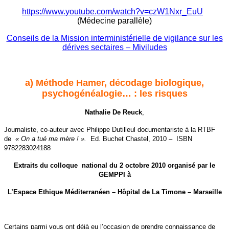
https://www.youtube.com/watch?v=czW1Nxr_EuU
(Médecine parallèle)
Conseils de la Mission interministérielle de vigilance sur les
dérives sectaires – Miviludes
a)
Méthode Hamer, décodage biologique,
psychogénéalogie… : les risques
Nathalie De Reuck
,
Journaliste, co-auteur avec Philippe Dutilleul documentariste à la RTBF
de
« On a tué ma mère ! ».
Ed. Buchet Chastel, 2010 – ISBN
9782283024188
Extraits du colloque national du 2 octobre 2010 organisé par le
GEMPPI à
L’Espace Ethique Méditerranéen – Hôpital de La Timone – Marseille
Certains parmi vous ont déjà eu l’occasion de prendre connaissance de