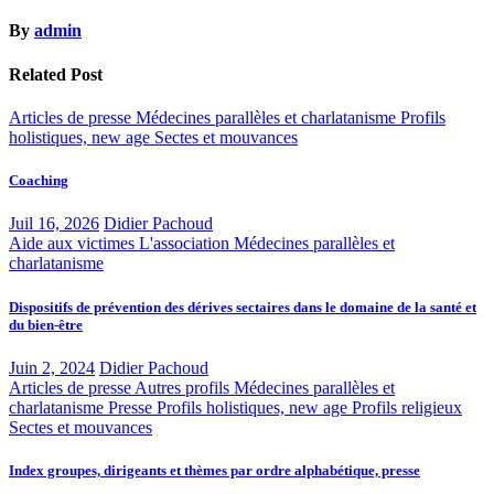
By
admin
Related Post
Articles de presse
Médecines parallèles et charlatanisme
Profils
holistiques, new age
Sectes et mouvances
Coaching
Juil 16, 2026
Didier Pachoud
Aide aux victimes
L'association
Médecines parallèles et
charlatanisme
Dispositifs de prévention des dérives sectaires dans le domaine de la santé et
du bien-être
Juin 2, 2024
Didier Pachoud
Articles de presse
Autres profils
Médecines parallèles et
charlatanisme
Presse
Profils holistiques, new age
Profils religieux
Sectes et mouvances
Index groupes, dirigeants et thèmes par ordre alphabétique, presse