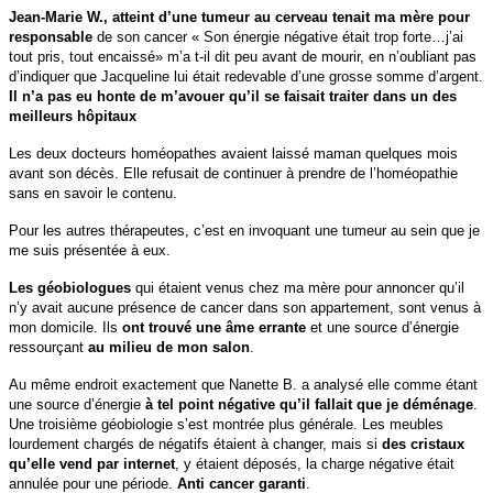
Jean-Marie W., atteint d’une tumeur au cerveau tenait ma mère pour
responsable
de son cancer « Son énergie négative était trop forte…j’ai
tout pris, tout encaissé» m’a t-il dit peu avant de mourir, en n’oubliant pas
d’indiquer que Jacqueline lui était redevable d’une grosse somme d’argent.
Il n’a pas eu honte de m’avouer qu’il se faisait traiter dans un des
meilleurs hôpitaux
Les deux docteurs homéopathes avaient laissé maman quelques mois
avant son décès. Elle refusait de continuer à prendre de l’homéopathie
sans en savoir le contenu.
Pour les autres thérapeutes, c’est en invoquant une tumeur au sein que je
me suis présentée à eux.
Les géobiologues
qui étaient venus chez ma mère pour annoncer qu’il
n’y avait aucune présence de cancer dans son appartement, sont venus à
mon domicile. Ils
ont trouvé une âme errante
et une source d’énergie
ressourçant
au milieu de mon salon
.
Au même endroit exactement que Nanette B. a analysé elle comme étant
une source d’énergie
à tel point négative qu’il fallait que je déménage
.
Une troisième géobiologie s’est montrée plus générale. Les meubles
lourdement chargés de négatifs étaient à changer, mais si
des cristaux
qu’elle vend par internet
, y étaient déposés, la charge négative était
annulée pour une période.
Anti cancer garanti
.