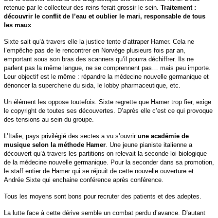
retenue par le collecteur des reins ferait grossir le sein.
Traitement :
découvrir le conflit de l’eau et oublier le mari, responsable de tous
les maux
.
Sixte sait qu’à travers elle la justice tente d’attraper Hamer. Cela ne
l’empêche pas de le rencontrer en Norvège plusieurs fois par an,
emportant sous son bras des scanners qu’il pourra déchiffrer. Ils ne
parlent pas la même langue, ne se comprennent pas… mais peu importe.
Leur objectif est le même : répandre la médecine nouvelle germanique et
dénoncer la supercherie du sida, le lobby pharmaceutique, etc.
Un élément les oppose toutefois. Sixte regrette que Hamer trop fier, exige
le copyright de toutes ses découvertes. D’après elle c’est ce qui provoque
des tensions au sein du groupe.
L’Italie, pays privilégié des sectes a vu s’ouvrir
une académie de
musique selon la méthode Hamer
. Une jeune pianiste italienne a
découvert qu’à travers les partitions on relevait la seconde loi biologique
de la médecine nouvelle germanique. Pour la seconder dans sa promotion,
le staff entier de Hamer qui se réjouit de cette nouvelle ouverture et
Andrée Sixte qui enchaine conférence après conférence.
Tous les moyens sont bons pour recruter des patients et des adeptes.
La lutte face à cette dérive semble un combat perdu d’avance. D’autant