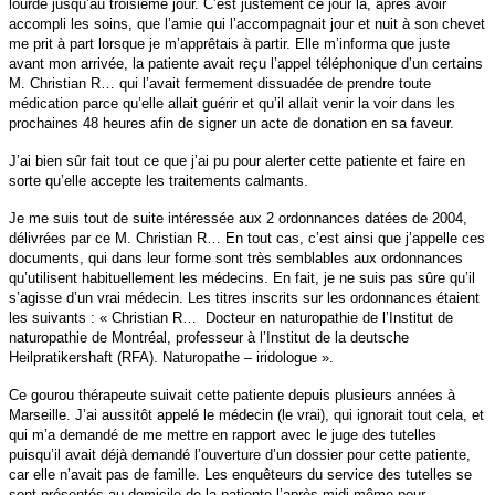
lourde jusqu’au troisième jour. C’est justement ce jour là, après avoir
accompli les soins, que l’amie qui l’accompagnait jour et nuit à son chevet
me prit à part lorsque je m’apprêtais à partir. Elle m’informa que juste
avant mon arrivée, la patiente avait reçu l’appel téléphonique d’un certains
M. Christian R… qui l’avait fermement dissuadée de prendre toute
médication parce qu’elle allait guérir et qu’il allait venir la voir dans les
prochaines 48 heures afin de signer un acte de donation en sa faveur.
J’ai bien sûr fait tout ce que j’ai pu pour alerter cette patiente et faire en
sorte qu’elle accepte les traitements calmants.
Je me suis tout de suite intéressée aux 2 ordonnances datées de 2004,
délivrées par ce M. Christian R… En tout cas, c’est ainsi que j’appelle ces
documents, qui dans leur forme sont très semblables aux ordonnances
qu’utilisent habituellement les médecins. En fait, je ne suis pas sûre qu’il
s’agisse d’un vrai médecin. Les titres inscrits sur les ordonnances étaient
les suivants : « Christian R… Docteur en naturopathie de l’Institut de
naturopathie de Montréal, professeur à l’Institut de la deutsche
Heilpratikershaft (RFA). Naturopathe – iridologue ».
Ce gourou thérapeute suivait cette patiente depuis plusieurs années à
Marseille. J’ai aussitôt appelé le médecin (le vrai), qui ignorait tout cela, et
qui m’a demandé de me mettre en rapport avec le juge des tutelles
puisqu’il avait déjà demandé l’ouverture d’un dossier pour cette patiente,
car elle n’avait pas de famille. Les enquêteurs du service des tutelles se
sont présentés au domicile de la patiente l’après midi même pour