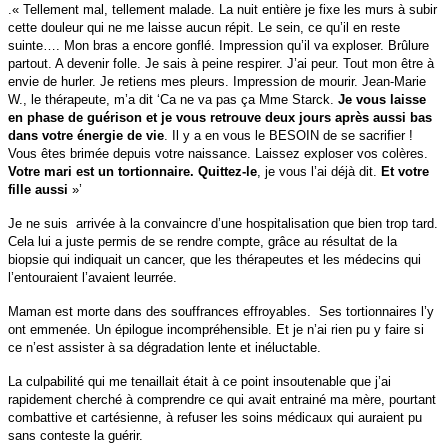
.« Tellement mal, tellement malade. La nuit entière je fixe les murs à subir
cette douleur qui ne me laisse aucun répit. Le sein, ce qu’il en reste
suinte…. Mon bras a encore gonflé. Impression qu’il va exploser. Brûlure
partout. A devenir folle. Je sais à peine respirer. J’ai peur. Tout mon être à
envie de hurler. Je retiens mes pleurs. Impression de mourir. Jean-Marie
W., le thérapeute, m’a dit ‘Ca ne va pas ça Mme Starck.
Je vous laisse
en phase de guérison et je vous retrouve deux jours après aussi bas
dans votre énergie de vie
. Il y a en vous le BESOIN de se sacrifier !
Vous êtes brimée depuis votre naissance. Laissez exploser vos colères.
Votre mari est un tortionnaire. Quittez-le
, je vous l’ai déjà dit.
Et votre
fille aussi
»’
Je ne suis arrivée à la convaincre d’une hospitalisation que bien trop tard.
Cela lui a juste permis de se rendre compte, grâce au résultat de la
biopsie qui indiquait un cancer, que les thérapeutes et les médecins qui
l’entouraient l’avaient leurrée.
Maman est morte dans des souffrances effroyables. Ses tortionnaires l’y
ont emmenée. Un épilogue incompréhensible. Et je n’ai rien pu y faire si
ce n’est assister à sa dégradation lente et inéluctable.
La culpabilité qui me tenaillait était à ce point insoutenable que j’ai
rapidement cherché à comprendre ce qui avait entrainé ma mère, pourtant
combattive et cartésienne, à refuser les soins médicaux qui auraient pu
sans conteste la guérir.