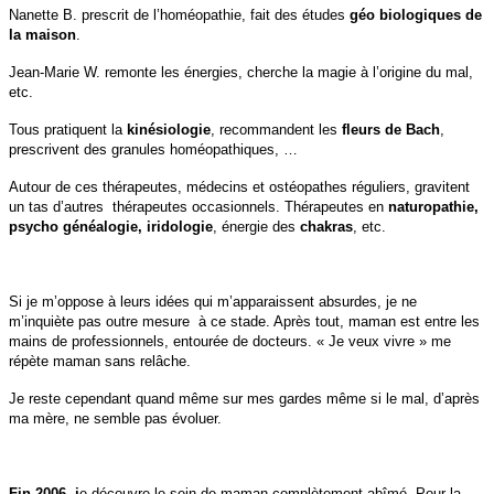
Nanette B. prescrit de l’homéopathie, fait des études
géo biologiques
de
la maison
.
Jean-Marie W. remonte les énergies, cherche la magie à l’origine du mal,
etc.
Tous pratiquent la
kinésiologie
, recommandent les
fleurs de Bach
,
prescrivent des granules homéopathiques, …
Autour de ces thérapeutes, médecins et ostéopathes réguliers, gravitent
un tas d’autres thérapeutes occasionnels. Thérapeutes en
naturopathie,
psycho généalogie, iridologie
, énergie des
chakras
, etc.
Si je m’oppose à leurs idées qui m’apparaissent absurdes, je ne
m’inquiète pas outre mesure à ce stade. Après tout, maman est entre les
mains de professionnels, entourée de docteurs. « Je veux vivre » me
répète maman sans relâche.
Je reste cependant quand même sur mes gardes même si le mal, d’après
ma mère, ne semble pas évoluer.
Fin 2006, j
e découvre le sein de maman complètement abîmé. Pour la