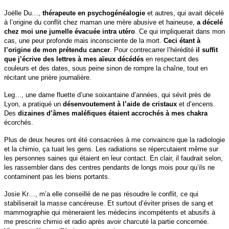
Joëlle Du…,
thérapeute en psychogénéalogie
et autres, qui avait décelé
à l’origine du conflit chez maman une mère abusive et haineuse,
a décelé
chez moi une jumelle évacuée intra utéro
. Ce qui impliquerait dans mon
cas, une peur profonde mais inconsciente de la mort.
Ceci étant à
l’origine de mon prétendu cancer
. Pour contrecarrer l’hérédité
il suffit
que j’écrive des lettres à mes aïeux décédés
en respectant des
couleurs et des dates, sous peine sinon de rompre la chaîne, tout en
récitant une prière journalière.
Leg…, une dame fluette d’une soixantaine d’années, qui sévit près de
Lyon, a pratiqué un
désenvoutement à l’aide de cristaux
et d’encens.
Des
dizaines d’âmes maléfiques étaient accrochés à mes chakra
écorchés.
Plus de deux heures ont été consacrées à me convaincre que la radiologie
et la chimio, ça tuait les gens. Les radiations se répercutaient même sur
les personnes saines qui étaient en leur contact. En clair, il faudrait selon,
les rassembler dans des centres pendants de longs mois pour qu’ils ne
contaminent pas les biens portants.
Josie Kr…, m’a elle conseillé de ne pas résoudre le conflit, ce qui
stabiliserait la masse cancéreuse. Et surtout d’éviter prises de sang et
mammographie qui mèneraient les médecins incompétents et abusifs à
me prescrire chimio et radio après avoir charcuté la partie concernée.