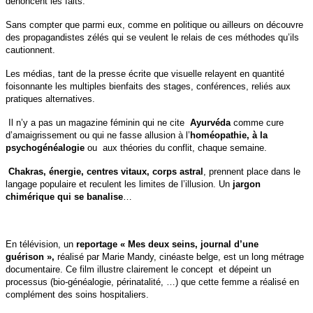
dénoncent les faits.
Sans compter que parmi eux, comme en politique ou ailleurs on découvre
des propagandistes zélés qui se veulent le relais de ces méthodes qu’ils
cautionnent.
Les médias, tant de la presse écrite que visuelle relayent en quantité
foisonnante les multiples bienfaits des stages, conférences, reliés aux
pratiques alternatives.
Il n’y a pas un magazine féminin qui ne cite
Ayurvéda
comme cure
d’amaigrissement ou qui ne fasse allusion à l’
homéopathie, à la
psychogénéalogie
ou aux théories du conflit, chaque semaine.
Chakras, énergie, centres vitaux, corps astral
, prennent place dans le
langage populaire et reculent les limites de l’illusion. Un
jargon
chimérique qui se banalise
…
En télévision, un
reportage « Mes deux seins, journal d’une
guérison »,
réalisé par Marie Mandy, cinéaste belge, est un long métrage
documentaire. Ce film illustre clairement le concept et dépeint un
processus (bio-généalogie, périnatalité, …) que cette femme a réalisé en
complément des soins hospitaliers.