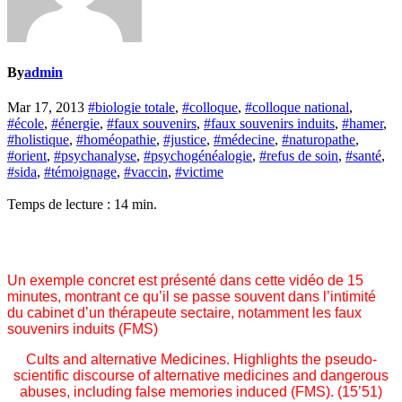
By
admin
Mar 17, 2013
#biologie totale
,
#colloque
,
#colloque national
,
#école
,
#énergie
,
#faux souvenirs
,
#faux souvenirs induits
,
#hamer
,
#holistique
,
#homéopathie
,
#justice
,
#médecine
,
#naturopathe
,
#orient
,
#psychanalyse
,
#psychogénéalogie
,
#refus de soin
,
#santé
,
#sida
,
#témoignage
,
#vaccin
,
#victime
Temps de lecture :
14
min.
Un exemple concret est présenté dans cette vidéo de 15
minutes, montrant ce qu’il se passe souvent dans l’intimité
du cabinet d’un thérapeute sectaire, notamment les faux
souvenirs induits (FMS)
Cults and alternative Medicines. Highlights the pseudo-
scientific discourse of alternative medicines and dangerous
abuses, including false memories induced (FMS). (15’51)