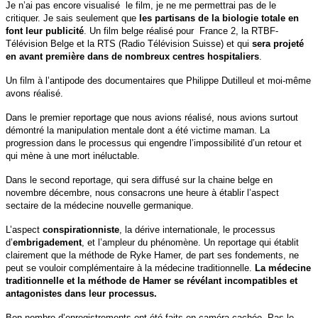
Je n’ai pas encore visualisé le film, je ne me permettrai pas de le
critiquer. Je sais seulement que
les partisans de la biologie totale en
font leur publicité
. Un film belge réalisé pour France 2, la RTBF-
Télévision Belge et la RTS (Radio Télévision Suisse) et qui
sera projeté
en avant première dans de nombreux centres hospitaliers
.
Un film à l’antipode des documentaires que Philippe Dutilleul et moi-même
avons réalisé.
Dans le premier reportage que nous avions réalisé, nous avions surtout
démontré la manipulation mentale dont a été victime maman. La
progression dans le processus qui engendre l’impossibilité d’un retour et
qui mène à une mort inéluctable.
Dans le second reportage, qui sera diffusé sur la chaine belge en
novembre décembre, nous consacrons une heure à établir l’aspect
sectaire de la médecine nouvelle germanique.
L’aspect
conspirationniste
, la dérive internationale, le processus
d’
embrigadement
, et l’ampleur du phénomène. Un reportage qui établit
clairement que la méthode de Ryke Hamer, de part ses fondements, ne
peut se vouloir complémentaire à la médecine traditionnelle.
La médecine
traditionnelle et la méthode de Hamer se révélant incompatibles et
antagonistes dans leur processus.
Bon nombre d’enregistrements ont été faits en caméra cachée. Pas le