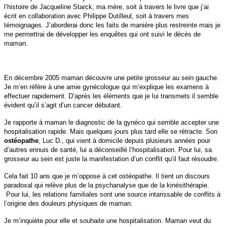
l’histoire de Jacqueline Starck, ma mère, soit à travers le livre que j’ai
écrit en collaboration avec Philippe Dutilleul, soit à travers mes
témoignages. J’aborderai donc les faits de manière plus restreinte mais je
me permettrai de développer les enquêtes qui ont suivi le décès de
maman.
En décembre 2005 maman découvre une petite grosseur au sein gauche.
Je m’en réfère à une amie gynécologue qui m’explique les examens à
effectuer rapidement. D’après les éléments que je lui transmets il semble
évident qu’il s’agit d’un cancer débutant.
Je rapporte à maman le diagnostic de la gynéco qui semble accepter une
hospitalisation rapide. Mais quelques jours plus tard elle se rétracte. Son
ostéopathe
, Luc D., qui vient à domicile depuis plusieurs années pour
d’autres ennuis de santé, lui a déconseillé l’hospitalisation. Pour lui, sa
grosseur au sein est juste la manifestation d’un conflit qu’il faut résoudre.
Cela fait 10 ans que je m’oppose à cet ostéopathe. Il tient un discours
paradoxal qui relève plus de la psychanalyse que de la kinésithérapie.
Pour lui, les relations familiales sont une source intarissable de conflits à
l’origine des douleurs physiques de maman.
Je m’inquiète pour elle et souhaite une hospitalisation. Maman veut du