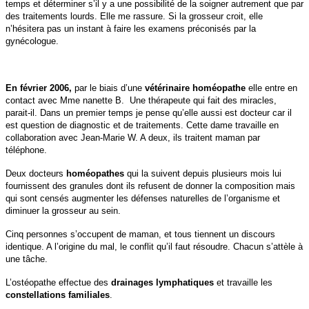
temps et déterminer s’il y a une possibilité de la soigner autrement que par
des traitements lourds. Elle me rassure. Si la grosseur croit, elle
n’hésitera pas un instant à faire les examens préconisés par la
gynécologue.
En février 2006,
par le biais d’une
vétérinaire
homéopathe
elle entre en
contact avec Mme nanette B. Une thérapeute qui fait des miracles,
parait-il. Dans un premier temps je pense qu’elle aussi est docteur car il
est question de diagnostic et de traitements. Cette dame travaille en
collaboration avec Jean-Marie W. A deux, ils traitent maman par
téléphone.
Deux docteurs
homéopathes
qui la suivent depuis plusieurs mois lui
fournissent des granules dont ils refusent de donner la composition mais
qui sont censés augmenter les défenses naturelles de l’organisme et
diminuer la grosseur au sein.
Cinq personnes s’occupent de maman, et tous tiennent un discours
identique. A l’origine du mal, le conflit qu’il faut résoudre. Chacun s’attèle à
une tâche.
L’ostéopathe effectue des
drainages lymphatiques
et travaille les
constellations familiales
.