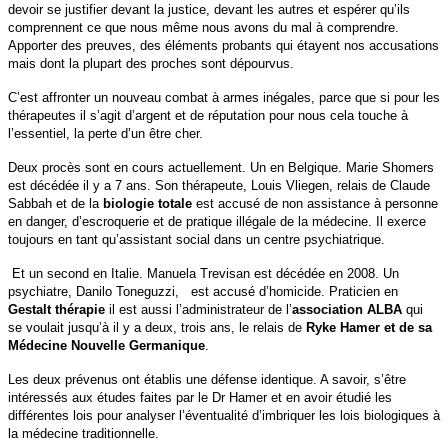
devoir se justifier devant la justice, devant les autres et espérer qu’ils
comprennent ce que nous même nous avons du mal à comprendre.
Apporter des preuves, des éléments probants qui étayent nos accusations
mais dont la plupart des proches sont dépourvus.
C’est affronter un nouveau combat à armes inégales, parce que si pour les
thérapeutes il s’agit d’argent et de réputation pour nous cela touche à
l’essentiel, la perte d’un être cher.
Deux procès sont en cours actuellement. Un en Belgique. Marie Shomers
est décédée il y a 7 ans. Son thérapeute, Louis Vliegen, relais de Claude
Sabbah et de la
biologie totale
est accusé de non assistance à personne
en danger, d’escroquerie et de pratique illégale de la médecine. Il exerce
toujours en tant qu’assistant social dans un centre psychiatrique.
Et un second en Italie. Manuela Trevisan est décédée en 2008. Un
psychiatre, Danilo Toneguzzi, est accusé d’homicide. Praticien en
Gestalt thérapie
il est aussi l’administrateur de l’
association ALBA
qui
se voulait jusqu’à il y a deux, trois ans, le relais de
Ryke Hamer et de sa
Médecine Nouvelle Germanique
.
Les deux prévenus ont établis une défense identique. A savoir, s’être
intéressés aux études faites par le Dr Hamer et en avoir étudié les
différentes lois pour analyser l’éventualité d’imbriquer les lois biologiques à
la médecine traditionnelle.