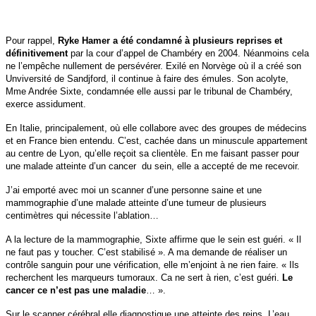
Pour rappel,
Ryke Hamer a été condamné à plusieurs reprises et
définitivement
par la cour d’appel de Chambéry en 2004. Néanmoins cela
ne l’empêche nullement de persévérer. Exilé en Norvège où il a créé son
Unviversité de Sandjford, il continue à faire des émules. Son acolyte,
Mme Andrée Sixte, condamnée elle aussi par le tribunal de Chambéry,
exerce assidument.
En Italie, principalement, où elle collabore avec des groupes de médecins
et en France bien entendu. C’est, cachée dans un minuscule appartement
au centre de Lyon, qu’elle reçoit sa clientèle. En me faisant passer pour
une malade atteinte d’un cancer du sein, elle a accepté de me recevoir.
J’ai emporté avec moi un scanner d’une personne saine et une
mammographie d’une malade atteinte d’une tumeur de plusieurs
centimètres qui nécessite l’ablation…
A la lecture de la mammographie, Sixte affirme que le sein est guéri. « Il
ne faut pas y toucher. C’est stabilisé ». A ma demande de réaliser un
contrôle sanguin pour une vérification, elle m’enjoint à ne rien faire. « Ils
recherchent les marqueurs tumoraux. Ca ne sert à rien, c’est guéri.
Le
cancer ce n’est pas une maladie
… ».
Sur le scanner cérébral elle diagnostique une atteinte des reins. L’eau