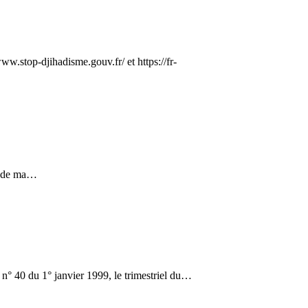
ww.stop-djihadisme.gouv.fr/ et https://fr-
es de ma…
0 du 1° janvier 1999, le trimestriel du…