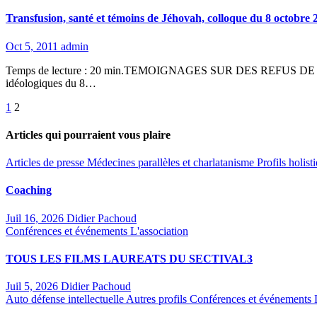
Transfusion, santé et témoins de Jéhovah, colloque du 8 octobre 
Oct 5, 2011
admin
Temps de lecture : 20 min.TEMOIGNAGES SUR DES REFUS DE 
idéologiques du 8…
Pagination
1
2
des
Articles qui pourraient vous plaire
publications
Articles de presse
Médecines parallèles et charlatanisme
Profils holis
Coaching
Juil 16, 2026
Didier Pachoud
Conférences et événements
L'association
TOUS LES FILMS LAUREATS DU SECTIVAL3
Juil 5, 2026
Didier Pachoud
Auto défense intellectuelle
Autres profils
Conférences et événements