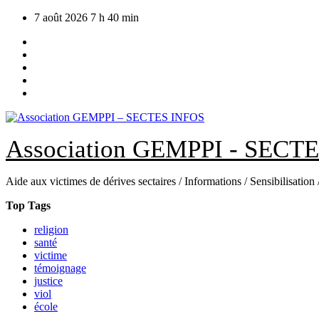
Skip
7 août 2026
7 h 40 min
to
content
Association GEMPPI - SECT
Aide aux victimes de dérives sectaires / Informations / Sensibilisation
Top Tags
religion
santé
victime
témoignage
justice
viol
école