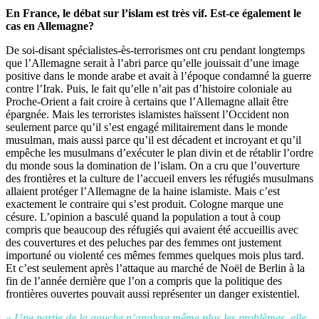
En France, le débat sur l’islam est très vif. Est-ce également le
cas en Allemagne?
De soi-disant spécialistes-ès-terrorismes ont cru pendant longtemps
que l’Allemagne serait à l’abri parce qu’elle jouissait d’une image
positive dans le monde arabe et avait à l’époque condamné la guerre
contre l’Irak. Puis, le fait qu’elle n’ait pas d’histoire coloniale au
Proche-Orient a fait croire à certains que l’Allemagne allait être
épargnée. Mais les terroristes islamistes haïssent l’Occident non
seulement parce qu’il s’est engagé militairement dans le monde
musulman, mais aussi parce qu’il est décadent et incroyant et qu’il
empêche les musulmans d’exécuter le plan divin et de rétablir l’ordre
du monde sous la domination de l’islam. On a cru que l’ouverture
des frontières et la culture de l’accueil envers les réfugiés musulmans
allaient protéger l’Allemagne de la haine islamiste. Mais c’est
exactement le contraire qui s’est produit. Cologne marque une
césure. L’opinion a basculé quand la population a tout à coup
compris que beaucoup des réfugiés qui avaient été accueillis avec
des couvertures et des peluches par des femmes ont justement
importuné ou violenté ces mêmes femmes quelques mois plus tard.
Et c’est seulement après l’attaque au marché de Noël de Berlin à la
fin de l’année dernière que l’on a compris que la politique des
frontières ouvertes pouvait aussi représenter un danger existentiel.
« Une partie de la gauche n’analyse même plus les problèmes, elle