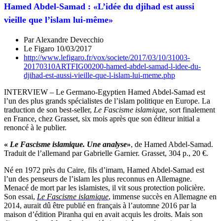
Hamed Abdel-Samad : «L’idée du djihad est aussi
vieille que l’islam lui-même»
Par Alexandre Devecchio
Le Figaro 10/03/2017
http://www.lefigaro.fr/vox/societe/2017/03/10/31003-
20170310ARTFIG00200-hamed-abdel-samad-l-idee-du-
djihad-est-aussi-vieille-que-l-islam-lui-meme.php
INTERVIEW – Le Germano-Egyptien Hamed Abdel-Samad est
l’un des plus grands spécialistes de l’islam politique en Europe. La
traduction de son best-seller,
Le Fascisme islamique
, sort finalement
en France, chez Grasset, six mois après que son éditeur initial a
renoncé à le publier.
«
Le Fascisme islamique.
Une analyse
»
, de Hamed Abdel-Samad.
Traduit de l’allemand par Gabrielle Garnier. Grasset, 304 p., 20 €.
Né en 1972 près du Caire, fils d’imam, Hamed Abdel-Samad est
l’un des penseurs de l’islam les plus reconnus en Allemagne.
Menacé de mort par les islamistes, il vit sous protection policière.
Son essai,
Le Fascisme islamique
, immense succès en Allemagne en
2014, aurait dû être publié en français à l’automne 2016 par la
maison d’édition Piranha qui en avait acquis les droits. Mais son