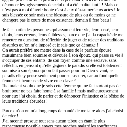
dénoncer les agissements de celui qui a été maltraitant ! ! Mais ce
n’est pas à moi d’avoir honte c’est à eux d’assumer leurs actes ! Je
suis blessée ce soir mais une blessure de plus ou de moins ça ne
changera pas le cours de mon existence, demain il fera beau !
Je fais partie des personnes qui assument leur vie, leur passé, leur
choix, leurs erreurs, leurs faiblesses, parce que j’ai la capacité de me
remettre en question, de réfléchir, de juger et de rejeter des traditions
absurdes qu’on m’a imposé et je sais que ça dérange !
On aurait préféré me mettre dans la case de la parfaite épouse
musulmane bien soumise et dévouée à son époux, qui passe sa vie à
s’occuper de ses enfants, de son foyer, comme une esclave, sans
réfléchir, en pensant qu’elle gagnera le paradis si elle est totalement
soumise à son époux qu’on fait passer pour un Dieu vivant, le
paradis elle y pense seulement pour se rassurer, car au fond quelle
femme est heureuse de vivre en esclave ?
Ils auraient voulu que je sois cette femme qui ne fait surtout pas de
bruit pour ne pas faire honte à sa famille ! mais malheureusement
pour eux j’ai choisi de parler et de dénoncer l’injustice et la bêtise de
leurs traditions absurdes !
Parce qu’on on m’a longtemps demandé de me taire alors j’ai choisi
de crier !
J’ai raconté presque tout sans aucun tabou en étant le plus
respectueuse possible envers mes proches malgré les souffrances