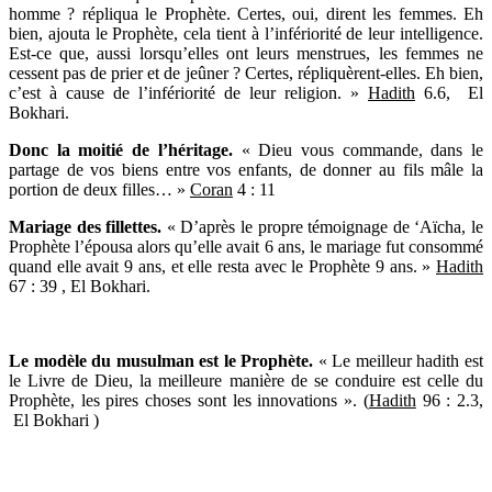
homme ? répliqua le Prophète. Certes, oui, dirent les femmes. Eh
bien, ajouta le Prophète, cela tient à l’infériorité de leur intelligence.
Est-ce que, aussi lorsqu’elles ont leurs menstrues, les femmes ne
cessent pas de prier et de jeûner ? Certes, répliquèrent-elles. Eh bien,
c’est à cause de l’infériorité de leur religion. »
Hadith
6.6, El
Bokhari.
Donc la moitié de l’héritage.
« Dieu vous commande, dans le
partage de vos biens entre vos enfants, de donner au fils mâle la
portion de deux filles… »
Coran
4 : 11
Mariage des fillettes.
« D’après le propre témoignage de ‘Aïcha, le
Prophète l’épousa alors qu’elle avait 6 ans, le mariage fut consommé
quand elle avait 9 ans, et elle resta avec le Prophète 9 ans. »
Hadith
67 : 39 , El Bokhari.
Le modèle du musulman est le Prophète.
« Le meilleur hadith est
le Livre de Dieu, la meilleure manière de se conduire est celle du
Prophète, les pires choses sont les innovations ». (
Hadith
96 : 2.3,
El Bokhari )