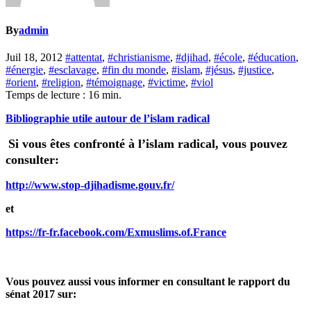
By
admin
Juil 18, 2012
#attentat
,
#christianisme
,
#djihad
,
#école
,
#éducation
,
#énergie
,
#esclavage
,
#fin du monde
,
#islam
,
#jésus
,
#justice
,
#orient
,
#religion
,
#témoignage
,
#victime
,
#viol
Temps de lecture :
16
min.
Bibliographie utile autour de l’islam radical
Si vous êtes confronté à l’islam radical, vous pouvez
consulter:
http://www.stop-djihadisme.gouv.fr/
et
https://fr-fr.facebook.com/Exmuslims.of.France
Vous pouvez aussi vous informer en consultant le rapport du
sénat 2017 sur: