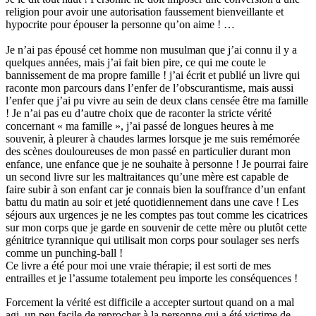
religion pour avoir une autorisation faussement bienveillante et
hypocrite pour épouser la personne qu’on aime ! …
Je n’ai pas épousé cet homme non musulman que j’ai connu il y a
quelques années, mais j’ai fait bien pire, ce qui me coute le
bannissement de ma propre famille ! j’ai écrit et publié un livre qui
raconte mon parcours dans l’enfer de l’obscurantisme, mais aussi
l’enfer que j’ai pu vivre au sein de deux clans censée être ma famille
! Je n’ai pas eu d’autre choix que de raconter la stricte vérité
concernant « ma famille », j’ai passé de longues heures à me
souvenir, à pleurer à chaudes larmes lorsque je me suis remémorée
des scènes douloureuses de mon passé en particulier durant mon
enfance, une enfance que je ne souhaite à personne ! Je pourrai faire
un second livre sur les maltraitances qu’une mère est capable de
faire subir à son enfant car je connais bien la souffrance d’un enfant
battu du matin au soir et jeté quotidiennement dans une cave ! Les
séjours aux urgences je ne les comptes pas tout comme les cicatrices
sur mon corps que je garde en souvenir de cette mère ou plutôt cette
génitrice tyrannique qui utilisait mon corps pour soulager ses nerfs
comme un punching-ball !
Ce livre a été pour moi une vraie thérapie; il est sorti de mes
entrailles et je l’assume totalement peu importe les conséquences !
Forcement la vérité est difficile a accepter surtout quand on a mal
agi, un peu facile de reprocher à la personne qui a été victime de