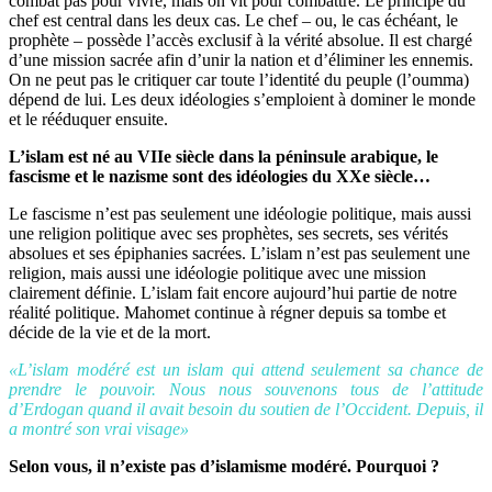
combat pas pour vivre, mais on vit pour combattre. Le principe du
chef est central dans les deux cas. Le chef – ou, le cas échéant, le
prophète – possède l’accès exclusif à la vérité absolue. Il est chargé
d’une mission sacrée afin d’unir la nation et d’éliminer les ennemis.
On ne peut pas le critiquer car toute l’identité du peuple (l’oumma)
dépend de lui. Les deux idéologies s’emploient à dominer le monde
et le rééduquer ensuite.
L’islam est né au VIIe siècle dans la péninsule arabique, le
fascisme et le nazisme sont des idéologies du XXe siècle…
Le fascisme n’est pas seulement une idéologie politique, mais aussi
une religion politique avec ses prophètes, ses secrets, ses vérités
absolues et ses épiphanies sacrées. L’islam n’est pas seulement une
religion, mais aussi une idéologie politique avec une mission
clairement définie. L’islam fait encore aujourd’hui partie de notre
réalité politique. Mahomet continue à régner depuis sa tombe et
décide de la vie et de la mort.
«L’islam modéré est un islam qui attend seulement sa chance de
prendre le pouvoir. Nous nous souvenons tous de l’attitude
d’Erdogan quand il avait besoin du soutien de l’Occident. Depuis, il
a montré son vrai visage»
Selon vous, il n’existe pas d’islamisme modéré. Pourquoi ?