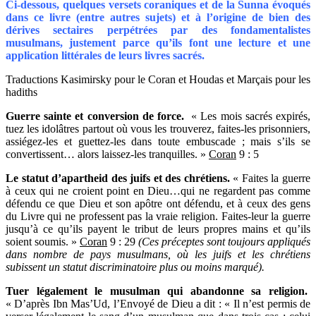
Ci-dessous, quelques versets coraniques et de la Sunna évoqués
dans ce livre (entre autres sujets) et à l’origine de bien des
dérives sectaires perpétrées par des fondamentalistes
musulmans, justement parce qu’ils font une lecture et une
application littérales de leurs livres sacrés.
Traductions Kasimirsky pour le Coran et Houdas et Marçais pour les
hadiths
Guerre sainte et conversion de force.
« Les mois sacrés expirés,
tuez les idolâtres partout où vous les trouverez, faites-les prisonniers,
assiégez-les et guettez-les dans toute embuscade ; mais s’ils se
convertissent… alors laissez-les tranquilles. »
Coran
9 : 5
Le statut d’apartheid des juifs et des chrétiens.
« Faites la guerre
à ceux qui ne croient point en Dieu…qui ne regardent pas comme
défendu ce que Dieu et son apôtre ont défendu, et à ceux des gens
du Livre qui ne professent pas la vraie religion. Faites-leur la guerre
jusqu’à ce qu’ils payent le tribut de leurs propres mains et qu’ils
soient soumis. »
Coran
9 : 29
(Ces préceptes sont toujours appliqués
dans nombre de pays musulmans, où les juifs et les chrétiens
subissent un statut discriminatoire plus ou moins marqué).
Tuer légalement le musulman qui abandonne sa religion.
« D’après Ibn Mas’Ud, l’Envoyé de Dieu a dit : « Il n’est permis de