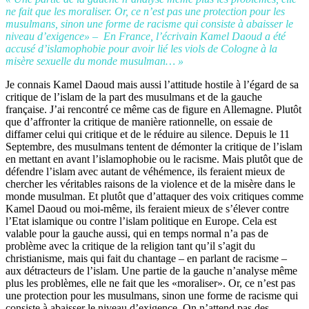
ne fait que les moraliser. Or, ce n’est pas une protection pour les
musulmans, sinon une forme de racisme qui consiste à abaisser le
niveau d’exigence» – En France, l’écrivain Kamel Daoud a été
accusé d’islamophobie pour avoir lié les viols de Cologne à la
misère sexuelle du monde musulman… »
Je connais Kamel Daoud mais aussi l’attitude hostile à l’égard de sa
critique de l’islam de la part des musulmans et de la gauche
française. J’ai rencontré ce même cas de figure en Allemagne. Plutôt
que d’affronter la critique de manière rationnelle, on essaie de
diffamer celui qui critique et de le réduire au silence. Depuis le 11
Septembre, des musulmans tentent de démonter la critique de l’islam
en mettant en avant l’islamophobie ou le racisme. Mais plutôt que de
défendre l’islam avec autant de véhémence, ils feraient mieux de
chercher les véritables raisons de la violence et de la misère dans le
monde musulman. Et plutôt que d’attaquer des voix critiques comme
Kamel Daoud ou moi-même, ils feraient mieux de s’élever contre
l’Etat islamique ou contre l’islam politique en Europe. Cela est
valable pour la gauche aussi, qui en temps normal n’a pas de
problème avec la critique de la religion tant qu’il s’agit du
christianisme, mais qui fait du chantage – en parlant de racisme –
aux détracteurs de l’islam. Une partie de la gauche n’analyse même
plus les problèmes, elle ne fait que les «moraliser». Or, ce n’est pas
une protection pour les musulmans, sinon une forme de racisme qui
consiste à abaisser le niveau d’exigence. On n’attend pas des