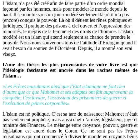
L’islam n’a pas été créé afin de faire partie d’un ordre mondial
façonné par les hommes, mais pour modeler le monde depuis le
haut. Il se montre sous un jour modéré seulement là où il n’a pas
(encore) conquis le pouvoir. Là où il détient les rênes politiques et
juridiques, il pratique des prisons à ciel ouvert et l’oppression des
minorités, le mépris de la femme et des droits de l’homme. L’islam
modéré est un islam qui attend seulement sa chance de prendre le
pouvoir. Nous nous souvenons tous de l’attitude d’Erdogan quand il
avait besoin du soutien de l’Occident. Depuis, il a montré son vrai
visage.
L’une des thèses les plus provocantes de votre livre est que
l’idéologie fascisante est ancrée dans les racines mêmes de
l’islam…
«Les Frères musulmans ainsi que l’Etat islamique ne font rien
d’autre que ce que Mahomet et ses adeptes ont fait auparavant: la
conquête, l’esclavage, l’assassinat des prisonniers de guerre et
l’exécution de peines corporelles»
L’islam est né politique. C’est sa tare de naissance: Mahomet n’était
pas seulement prophète, mais aussi chef d’armée, législateur, juge et
ministre des Finances. Le mélange entre croyance, pouvoir, guerre et
législation est ancré dans le Coran. Ce ne sont pas les Frères
musulmans qui ont commencé à diviser le monde en croyants bénis