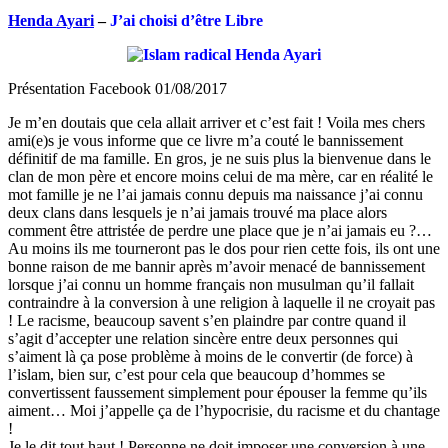
Henda Ayari
–
J’ai choisi d’être Libre
Présentation Facebook 01/08/2017
Je m’en doutais que cela allait arriver et c’est fait ! Voila mes chers
ami(e)s je vous informe que ce livre m’a couté le bannissement
définitif de ma famille. En gros, je ne suis plus la bienvenue dans le
clan de mon père et encore moins celui de ma mère, car en réalité le
mot famille je ne l’ai jamais connu depuis ma naissance j’ai connu
deux clans dans lesquels je n’ai jamais trouvé ma place al
ors
comment être attristée de perdre une place que je n’ai jamais eu ?…
Au moins ils me tourneront pas le dos pour rien cette fois, ils ont une
bonne raison de me bannir après m’avoir menacé de bannissement
lorsque j’ai connu un homme français non musulman qu’il fallait
contraindre à la conversion à une religion à laquelle il ne croyait pas
! Le racisme, beaucoup savent s’en plaindre par contre quand il
s’agit d’accepter une relation sincère entre deux personnes qui
s’aiment là ça pose problème à moins de le convertir (de force) à
l’islam, bien sur, c’est pour cela que beaucoup d’hommes se
convertissent faussement simplement pour épouser la femme qu’ils
aiment… Moi j’appelle ça de l’hypocrisie, du racisme et du chantage
!
Je le dit tout haut ! Personne ne doit imposer une conversion à une