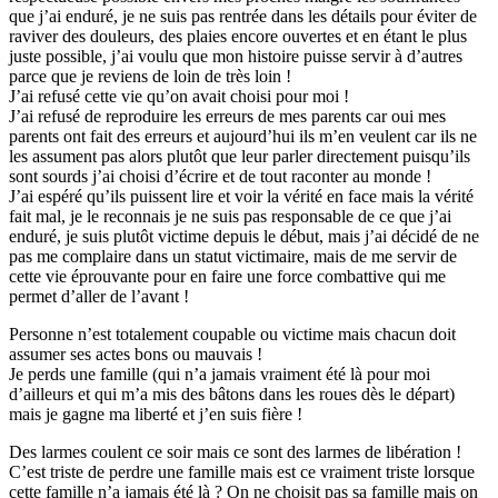
que j’ai enduré, je ne suis pas rentrée dans les détails pour éviter de
raviver des douleurs, des plaies encore ouvertes et en étant le plus
juste possible, j’ai voulu que mon histoire puisse servir à d’autres
parce que je reviens de loin de très loin !
J’ai refusé cette vie qu’on avait choisi pour moi !
J’ai refusé de reproduire les erreurs de mes parents car oui mes
parents ont fait des erreurs et aujourd’hui ils m’en veulent car ils ne
les assument pas alors plutôt que leur parler directement puisqu’ils
sont sourds j’ai choisi d’écrire et de tout raconter au monde !
J’ai espéré qu’ils puissent lire et voir la vérité en face mais la vérité
fait mal, je le reconnais je ne suis pas responsable de ce que j’ai
enduré, je suis plutôt victime depuis le début, mais j’ai décidé de ne
pas me complaire dans un statut victimaire, mais de me servir de
cette vie éprouvante pour en faire une force combattive qui me
permet d’aller de l’avant !
Personne n’est totalement coupable ou victime mais chacun doit
assumer ses actes bons ou mauvais !
Je perds une famille (qui n’a jamais vraiment été là pour moi
d’ailleurs et qui m’a mis des bâtons dans les roues dès le départ)
mais je gagne ma liberté et j’en suis fière !
Des larmes coulent ce soir mais ce sont des larmes de libération !
C’est triste de perdre une famille mais est ce vraiment triste lorsque
cette famille n’a jamais été là ? On ne choisit pas sa famille mais on