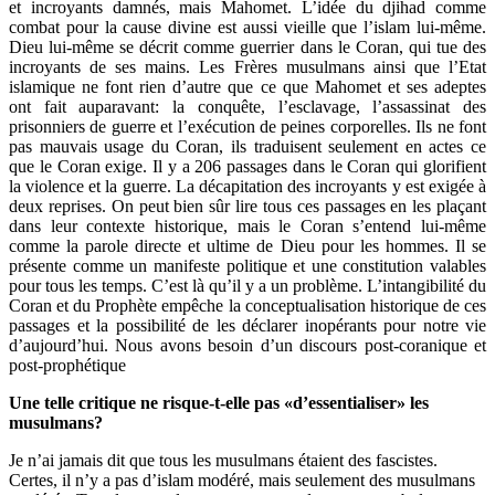
et incroyants damnés, mais Mahomet. L’idée du djihad comme
combat pour la cause divine est aussi vieille que l’islam lui-même.
Dieu lui-même se décrit comme guerrier dans le Coran, qui tue des
incroyants de ses mains. Les Frères musulmans ainsi que l’Etat
islamique ne font rien d’autre que ce que Mahomet et ses adeptes
ont fait auparavant: la conquête, l’esclavage, l’assassinat des
prisonniers de guerre et l’exécution de peines corporelles. Ils ne font
pas mauvais usage du Coran, ils traduisent seulement en actes ce
que le Coran exige. Il y a 206 passages dans le Coran qui glorifient
la violence et la guerre. La décapitation des incroyants y est exigée à
deux reprises. On peut bien sûr lire tous ces passages en les plaçant
dans leur contexte historique, mais le Coran s’entend lui-même
comme la parole directe et ultime de Dieu pour les hommes. Il se
présente comme un manifeste politique et une constitution valables
pour tous les temps. C’est là qu’il y a un problème. L’intangibilité du
Coran et du Prophète empêche la conceptualisation historique de ces
passages et la possibilité de les déclarer inopérants pour notre vie
d’aujourd’hui. Nous avons besoin d’un discours post-coranique et
post-prophétique
Une telle critique ne risque-t-elle pas «d’essentialiser» les
musulmans?
Je n’ai jamais dit que tous les musulmans étaient des fascistes.
Certes, il n’y a pas d’islam modéré, mais seulement des musulmans