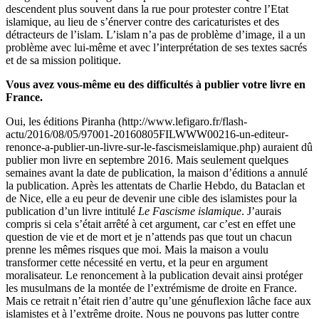
descendent plus souvent dans la rue pour protester contre l’Etat
islamique, au lieu de s’énerver contre des caricaturistes et des
détracteurs de l’islam. L’islam n’a pas de problème d’image, il a un
problème avec lui-même et avec l’interprétation de ses textes sacrés
et de sa mission politique.
Vous avez vous-même eu des difficultés à publier votre livre en
France.
Oui, les éditions Piranha (http://www.lefigaro.fr/flash-
actu/2016/08/05/97001-20160805FILWWW00216-un-editeur-
renonce-a-publier-un-livre-sur-le-fascismeislamique.php) auraient dû
publier mon livre en septembre 2016. Mais seulement quelques
semaines avant la date de publication, la maison d’éditions a annulé
la publication. Après les attentats de Charlie Hebdo, du Bataclan et
de Nice, elle a eu peur de devenir une cible des islamistes pour la
publication d’un livre intitulé
Le Fascisme islamique
. J’aurais
compris si cela s’était arrêté à cet argument, car c’est en effet une
question de vie et de mort et je n’attends pas que tout un chacun
prenne les mêmes risques que moi. Mais la maison a voulu
transformer cette nécessité en vertu, et la peur en argument
moralisateur. Le renoncement à la publication devait ainsi protéger
les musulmans de la montée de l’extrémisme de droite en France.
Mais ce retrait n’était rien d’autre qu’une génuflexion lâche face aux
islamistes et à l’extrême droite. Nous ne pouvons pas lutter contre