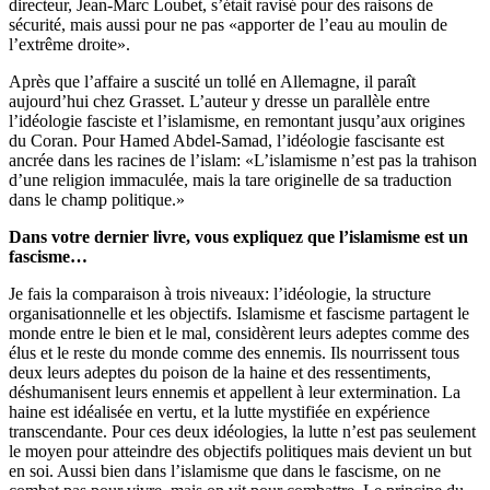
directeur, Jean-Marc Loubet, s’était ravisé pour des raisons de
sécurité, mais aussi pour ne pas «apporter de l’eau au moulin de
l’extrême droite».
Après que l’affaire a suscité un tollé en Allemagne, il paraît
aujourd’hui chez Grasset. L’auteur y dresse un parallèle entre
l’idéologie fasciste et l’islamisme, en remontant jusqu’aux origines
du Coran. Pour Hamed Abdel-Samad, l’idéologie fascisante est
ancrée dans les racines de l’islam: «L’islamisme n’est pas la trahison
d’une religion immaculée, mais la tare originelle de sa traduction
dans le champ politique.»
Dans votre dernier livre, vous expliquez que l’islamisme est un
fascisme…
Je fais la comparaison à trois niveaux: l’idéologie, la structure
organisationnelle et les objectifs. Islamisme et fascisme partagent le
monde entre le bien et le mal, considèrent leurs adeptes comme des
élus et le reste du monde comme des ennemis. Ils nourrissent tous
deux leurs adeptes du poison de la haine et des ressentiments,
déshumanisent leurs ennemis et appellent à leur extermination. La
haine est idéalisée en vertu, et la lutte mystifiée en expérience
transcendante. Pour ces deux idéologies, la lutte n’est pas seulement
le moyen pour atteindre des objectifs politiques mais devient un but
en soi. Aussi bien dans l’islamisme que dans le fascisme, on ne