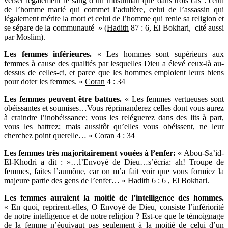
verser légalement le sang d’un musulman que dans trois cas : celui
de l’homme marié qui commet l’adultère, celui de l’assassin qui
légalement mérite la mort et celui de l’homme qui renie sa religion et
se sépare de la communauté » (
Hadith
87 : 6, El Bokhari, cité aussi
par Moslim).
Les femmes inférieures.
« Les hommes sont supérieurs aux
femmes à cause des qualités par lesquelles Dieu a élevé ceux-là au-
dessus de celles-ci, et parce que les hommes emploient leurs biens
pour doter les femmes. »
Coran
4 : 34
Les femmes peuvent être battues.
« Les femmes vertueuses sont
obéissantes et soumises…Vous réprimanderez celles dont vous aurez
à craindre l’inobéissance; vous les reléguerez dans des lits à part,
vous les battrez; mais aussitôt qu’elles vous obéissent, ne leur
cherchez point querelle… »
Coran
4 : 34
Les femmes très majoritairement vouées à l’enfer:
« Abou-Sa’id-
El-Khodri a dit : »…l’Envoyé de Dieu…s’écria: ah! Troupe de
femmes, faites l’aumône, car on m’a fait voir que vous formiez la
majeure partie des gens de l’enfer… »
Hadith
6 : 6 , El Bokhari.
Les femmes auraient la moitié de l’intelligence des hommes.
« En quoi, reprirent-elles, O Envoyé de Dieu, consiste l’infériorité
de notre intelligence et de notre religion ? Est-ce que le témoignage
de la femme n’équivaut pas seulement à la moitié de celui d’un