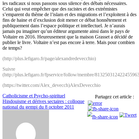
les radicaux si nous passons sous silence des débats nécessaires.
Celui qui veut empêcher que des racistes et des extrémistes
s’emparent du thème de l’islam et des migrations et l’exploitent à des
fins de haine et d’exclusion doit mener ce débat honnêtement et
publiquement dans l’espace politique et intellectuel. Je n’aurais
jamais pu imaginer qu’un éditeur argumente ainsi dans le pays de
Voltaire en 2016. Heureusement que la maison Grasset a décidé de
publier le livre. Voltaire n’est pas encore à terre. Mais pour combien
de temps?
(http://plus.lefigaro.fr/page/alexandredevecchio)
Suivre
(http://plus.lefigaro.fr/fpservice/follow/membre/81325031242245
(https://twitter.com/Alex_devecch)AlexDevecchio
Navigation
Catholicisme et Psycho-spirituel
Partagez cet article :
Hindouisme et dérives sectaires : colloque
de
national du gempi du 8 octobre 2011
l’article