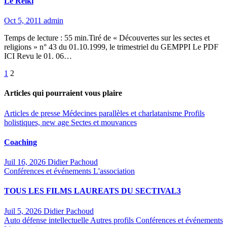
Le Reiki
Oct 5, 2011
admin
Temps de lecture : 55 min.Tiré de « Découvertes sur les sectes et
religions » n° 43 du 01.10.1999, le trimestriel du GEMPPI Le PDF
ICI Revu le 01. 06…
Pagination
1
2
des
Articles qui pourraient vous plaire
publications
Articles de presse
Médecines parallèles et charlatanisme
Profils
holistiques, new age
Sectes et mouvances
Coaching
Juil 16, 2026
Didier Pachoud
Conférences et événements
L'association
TOUS LES FILMS LAUREATS DU SECTIVAL3
Juil 5, 2026
Didier Pachoud
Auto défense intellectuelle
Autres profils
Conférences et événements