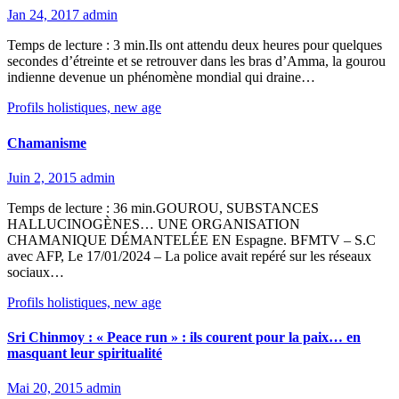
Jan 24, 2017
admin
Temps de lecture : 3 min.Ils ont attendu deux heures pour quelques
secondes d’étreinte et se retrouver dans les bras d’Amma, la gourou
indienne devenue un phénomène mondial qui draine…
Profils holistiques, new age
Chamanisme
Juin 2, 2015
admin
Temps de lecture : 36 min.GOUROU, SUBSTANCES
HALLUCINOGÈNES… UNE ORGANISATION
CHAMANIQUE DÉMANTELÉE EN Espagne. BFMTV – S.C
avec AFP, Le 17/01/2024 – La police avait repéré sur les réseaux
sociaux…
Profils holistiques, new age
Sri Chinmoy : « Peace run » : ils courent pour la paix… en
masquant leur spiritualité
Mai 20, 2015
admin