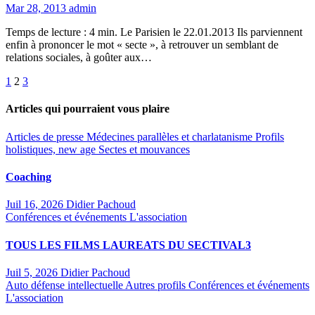
Mar 28, 2013
admin
Temps de lecture : 4 min. Le Parisien le 22.01.2013 Ils parviennent
enfin à prononcer le mot « secte », à retrouver un semblant de
relations sociales, à goûter aux…
Pagination
1
2
3
des
Articles qui pourraient vous plaire
publications
Articles de presse
Médecines parallèles et charlatanisme
Profils
holistiques, new age
Sectes et mouvances
Coaching
Juil 16, 2026
Didier Pachoud
Conférences et événements
L'association
TOUS LES FILMS LAUREATS DU SECTIVAL3
Juil 5, 2026
Didier Pachoud
Auto défense intellectuelle
Autres profils
Conférences et événements
L'association