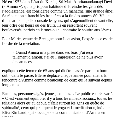
Né en 1953 dans l’état du Kerala, Sri Mata Amritanandamayi Devi
(« Amma »), qui a pris pour habitude d’étreindre les gens dès
l’adolescence, est considérée comme un mahatma (une grande âme).
Sa réputation a franchi les frontières à la fin des années 80. Vêtue
d’un sari blanc, elle console les gens, qui s’agenouillent devant elle,
leur offre des fleurs ou des fruits. Ils en ressortent souvent
bouleversés, parfois en larmes ou au contraire le sourire aux lèvres.
Pour Marie, venue de Bretagne pour l’occasion, l’expérience est de
l’ordre de la révélation.
« Quand Amma m’a prise dans ses bras, j’ai reçu
tellement d’amour, j’ai eu l’impression de ne plus avoir
de carences »
explique cette femme de 65 ans qui dit être passée par un « burn
out » dans le passé. Elle se déplace chaque année pour aller à la
rencontre d’Amma comme beaucoup de ceux qui la suivent depuis
longtemps.
Familles, personnes âgés, jeunes, couples… Le public est très varié.
« C’est vraiment équilibré, il y a tous les milieux sociaux, toutes les
religions alors qu’au début, c’était surtout les gens en quête de
spiritualité, ceux qui pratiquent le yoga et la méditation », indique
Elisa Rimbaud, qui s’occupe de la communication d’Amma en