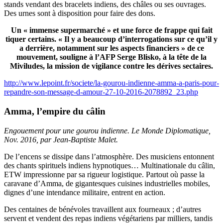
stands vendant des bracelets indiens, des châles ou ses ouvrages.
Des urnes sont à disposition pour faire des dons.
Un « immense supermarché » et une force de frappe qui fait
tiquer certains. « Il y a beaucoup d’interrogations sur ce qu’il y
a derrière, notamment sur les aspects financiers » de ce
mouvement, souligne à l’AFP Serge Blisko, à la tête de la
Miviludes, la mission de vigilance contre les dérives sectaires.
http://www.lepoint.fr/societe/la-gourou-indienne-amma-a-paris-pour-
repandre-son-message-d-amour-27-10-2016-2078892_23.php
Amma, l’empire du câlin
Engouement pour une gourou indienne. Le Monde Diplomatique,
Nov. 2016, par Jean-Baptiste Malet.
De l’encens se dissipe dans l’atmosphère. Des musiciens entonnent
des chants spirituels indiens hypnotiques… Multinationale du câlin,
ETW impressionne par sa rigueur logistique. Partout où passe la
caravane d’Amma, de gigantesques cuisines industrielles mobiles,
dignes d’une intendance militaire, entrent en action.
Des centaines de bénévoles travaillent aux fourneaux ; d’autres
servent et vendent des repas indiens végétariens par milliers, tandis