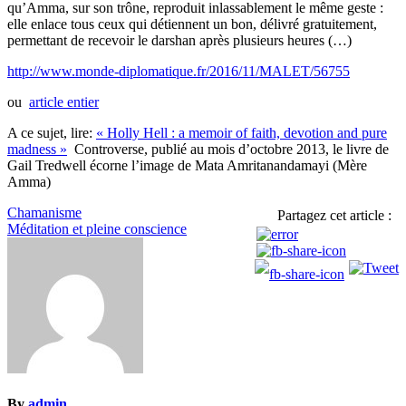
qu’Amma, sur son trône, reproduit inlassablement le même geste :
elle enlace tous ceux qui détiennent un bon, délivré gratuitement,
permettant de recevoir le darshan après plusieurs heures (…)
http://www.monde-diplomatique.fr/2016/11/MALET/56755
ou
article entier
A ce sujet, lire:
« Holly Hell : a memoir of faith, devotion and pure
madness »
Controverse, publié au mois d’octobre 2013, le livre de
Gail Tredwell écorne l’image de Mata Amritanandamayi (Mère
Amma)
Navigation
Chamanisme
Partagez cet article :
Méditation et pleine conscience
de
l’article
By
admin