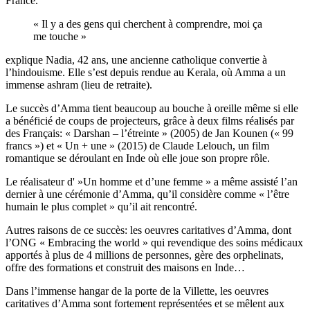
France.
« Il y a des gens qui cherchent à comprendre, moi ça
me touche »
explique Nadia, 42 ans, une ancienne catholique convertie à
l’hindouisme. Elle s’est depuis rendue au Kerala, où Amma a un
immense ashram (lieu de retraite).
Le succès d’Amma tient beaucoup au bouche à oreille même si elle
a bénéficié de coups de projecteurs, grâce à deux films réalisés par
des Français: « Darshan – l’étreinte » (2005) de Jan Kounen (« 99
francs ») et « Un + une » (2015) de Claude Lelouch, un film
romantique se déroulant en Inde où elle joue son propre rôle.
Le réalisateur d' »Un homme et d’une femme » a même assisté l’an
dernier à une cérémonie d’Amma, qu’il considère comme « l’être
humain le plus complet » qu’il ait rencontré.
Autres raisons de ce succès: les oeuvres caritatives d’Amma, dont
l’ONG « Embracing the world » qui revendique des soins médicaux
apportés à plus de 4 millions de personnes, gère des orphelinats,
offre des formations et construit des maisons en Inde…
Dans l’immense hangar de la porte de la Villette, les oeuvres
caritatives d’Amma sont fortement représentées et se mêlent aux