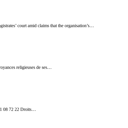
istrates’ court amid claims that the organisation’s…
croyances religieuses de ses…
 91 08 72 22 Droits…