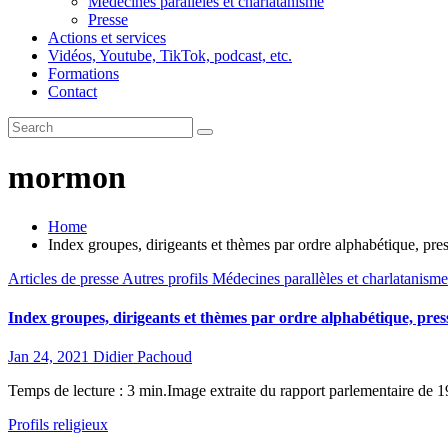
Médecines parallèles et charlatanisme
Presse
Actions et services
Vidéos, Youtube, TikTok, podcast, etc.
Formations
Contact
mormon
Home
Index groupes, dirigeants et thèmes par ordre alphabétique, pre
Articles de presse
Autres profils
Médecines parallèles et charlatanism
Index groupes, dirigeants et thèmes par ordre alphabétique, pres
Jan 24, 2021
Didier Pachoud
Temps de lecture : 3 min.Image extraite du rapport parlementaire de 
Profils religieux