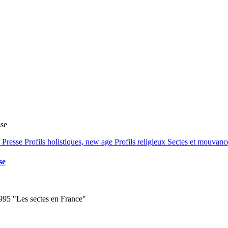
sse
e
Presse
Profils holistiques, new age
Profils religieux
Sectes et mouvanc
se
1995 "Les sectes en France"