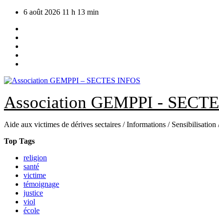
Skip
6 août 2026
11 h 13 min
to
content
Association GEMPPI - SECT
Aide aux victimes de dérives sectaires / Informations / Sensibilisation
Top Tags
religion
santé
victime
témoignage
justice
viol
école