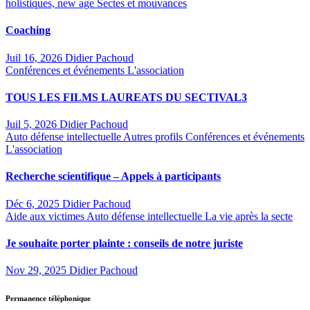
holistiques, new age
Sectes et mouvances
Coaching
Juil 16, 2026
Didier Pachoud
Conférences et événements
L'association
TOUS LES FILMS LAUREATS DU SECTIVAL3
Juil 5, 2026
Didier Pachoud
Auto défense intellectuelle
Autres profils
Conférences et événements
L'association
Recherche scientifique – Appels à participants
Déc 6, 2025
Didier Pachoud
Aide aux victimes
Auto défense intellectuelle
La vie après la secte
Je souhaite porter plainte : conseils de notre juriste
Nov 29, 2025
Didier Pachoud
Permanence téléphonique