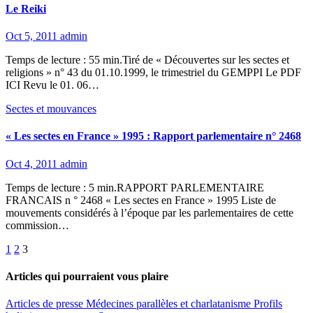
Le Reiki
Oct 5, 2011
admin
Temps de lecture : 55 min.Tiré de « Découvertes sur les sectes et
religions » n° 43 du 01.10.1999, le trimestriel du GEMPPI Le PDF
ICI Revu le 01. 06…
Sectes et mouvances
« Les sectes en France » 1995 : Rapport parlementaire n° 2468
Oct 4, 2011
admin
Temps de lecture : 5 min.RAPPORT PARLEMENTAIRE
FRANCAIS n ° 2468 « Les sectes en France » 1995 Liste de
mouvements considérés à l’époque par les parlementaires de cette
commission…
Pagination
1
2
3
des
Articles qui pourraient vous plaire
publications
Articles de presse
Médecines parallèles et charlatanisme
Profils